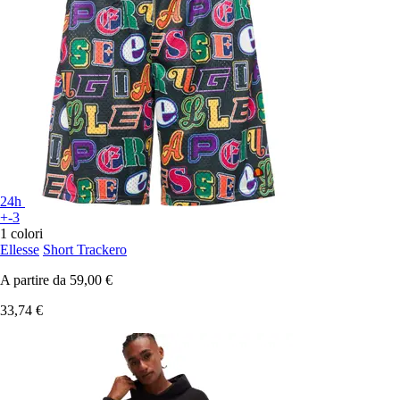
24h
+-3
1 colori
Ellesse
Short Trackero
A partire da
59,00 €
33,74 €