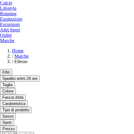
Calcio
Lifestyle
Running
Equitazione
Escursioni
Altri Sport
Outlet
Marche
Home
/
Marche
/
Ellesse
Filtri
Spedito entro 24 ore
Taglia
Colore
Fascia d'età
Caratteristica
Tipo di prodotto
Sesso
Sport
Prezzo