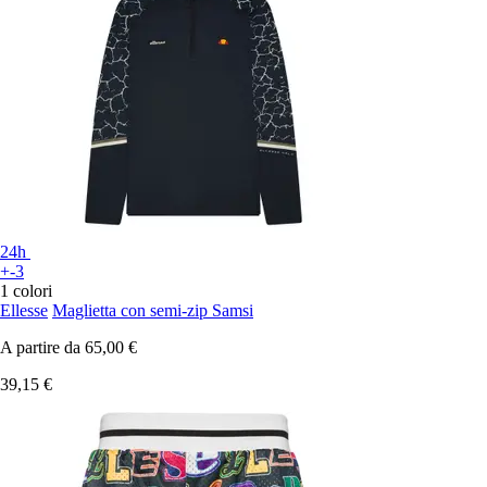
24h
+-3
1 colori
Ellesse
Maglietta con semi-zip Samsi
A partire da
65,00 €
39,15 €