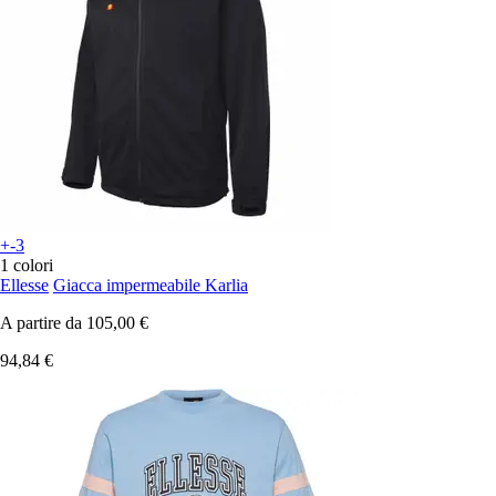
+-3
1 colori
Ellesse
Giacca impermeabile Karlia
A partire da
105,00 €
94,84 €