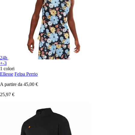
24h
+-3
1 colori
Ellesse
Felpa Perrio
A partire da
45,00 €
25,97 €