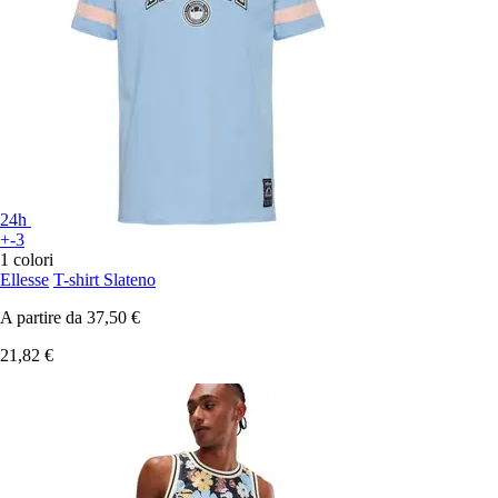
24h
+-3
1 colori
Ellesse
T-shirt Slateno
A partire da
37,50 €
21,82 €