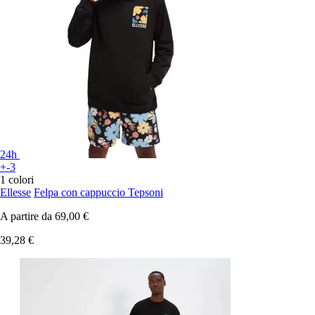
24h
+-3
1 colori
Ellesse
Felpa con cappuccio Tepsoni
A partire da
69,00 €
39,28 €