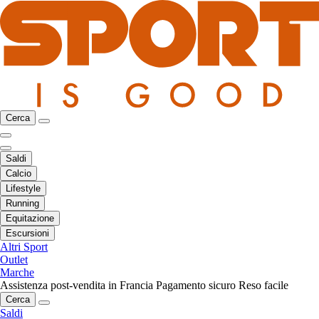
Cerca
Saldi
Calcio
Lifestyle
Running
Equitazione
Escursioni
Altri Sport
Outlet
Marche
Assistenza post-vendita in Francia
Pagamento sicuro
Reso facile
Cerca
Saldi