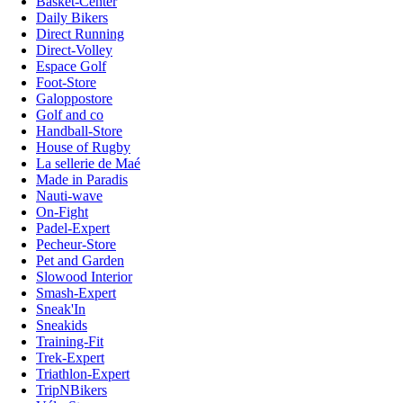
Basket-Center
Daily Bikers
Direct Running
Direct-Volley
Espace Golf
Foot-Store
Galoppostore
Golf and co
Handball-Store
House of Rugby
La sellerie de Maé
Made in Paradis
Nauti-wave
On-Fight
Padel-Expert
Pecheur-Store
Pet and Garden
Slowood Interior
Smash-Expert
Sneak'In
Sneakids
Training-Fit
Trek-Expert
Triathlon-Expert
TripNBikers