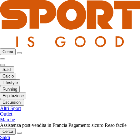
Cerca
Saldi
Calcio
Lifestyle
Running
Equitazione
Escursioni
Altri Sport
Outlet
Marche
Assistenza post-vendita in Francia
Pagamento sicuro
Reso facile
Cerca
Saldi