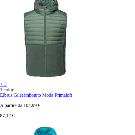
+-3
1 colori
Elbrus
Gilet imbottito Moda Primaloft
A partire da
104,99 €
87,12 €