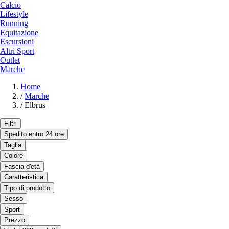
Calcio
Lifestyle
Running
Equitazione
Escursioni
Altri Sport
Outlet
Marche
Home
/
Marche
/
Elbrus
Filtri
Spedito entro 24 ore
Taglia
Colore
Fascia d'età
Caratteristica
Tipo di prodotto
Sesso
Sport
Prezzo