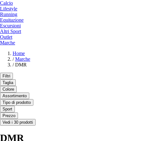
Calcio
Lifestyle
Running
Equitazione
Escursioni
Altri Sport
Outlet
Marche
Home
/
Marche
/
DMR
Filtri
Taglia
Colore
Assortimento
Tipo di prodotto
Sport
Prezzo
Vedi i 30 prodotti
DMR