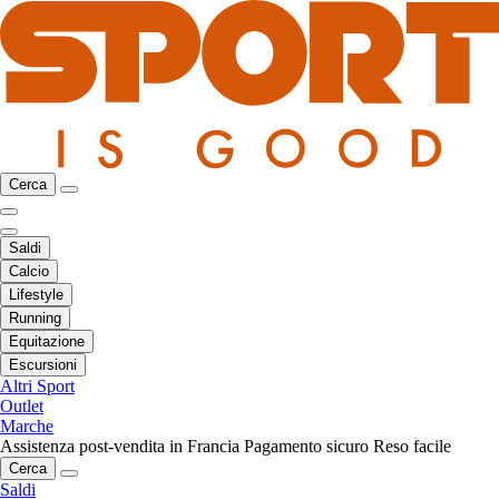
Cerca
Saldi
Calcio
Lifestyle
Running
Equitazione
Escursioni
Altri Sport
Outlet
Marche
Assistenza post-vendita in Francia
Pagamento sicuro
Reso facile
Cerca
Saldi