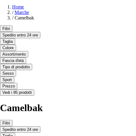
Home
/
Marche
/
Camelbak
Filtri
Spedito entro 24 ore
Taglia
Colore
Assortimento
Fascia d'età
Tipo di prodotto
Sesso
Sport
Prezzo
Vedi i 95 prodotti
Camelbak
Filtri
Spedito entro 24 ore
Taglia