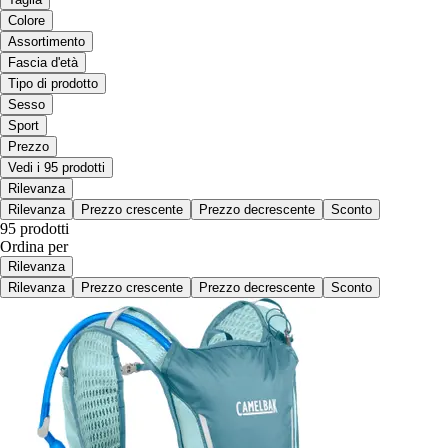
Colore
Assortimento
Fascia d'età
Tipo di prodotto
Sesso
Sport
Prezzo
Vedi i 95 prodotti
Rilevanza
Rilevanza
Prezzo crescente
Prezzo decrescente
Sconto
95 prodotti
Ordina per
Rilevanza
Rilevanza
Prezzo crescente
Prezzo decrescente
Sconto