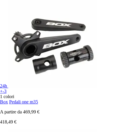
24h
+-3
1 colori
Box
Pedali one m35
A partire da
469,99 €
418,49 €