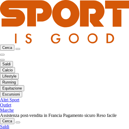
Cerca
Saldi
Calcio
Lifestyle
Running
Equitazione
Escursioni
Altri Sport
Outlet
Marche
Assistenza post-vendita in Francia
Pagamento sicuro
Reso facile
Cerca
Saldi