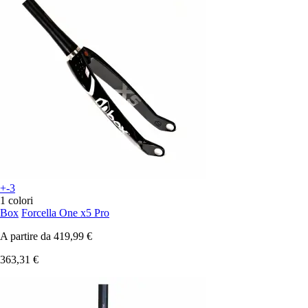
+-3
1 colori
Box
Forcella One x5 Pro
A partire da
419,99 €
363,31 €