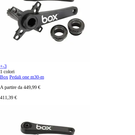
+-3
1 colori
Box
Pedali one m30-m
A partire da
449,99 €
411,39 €