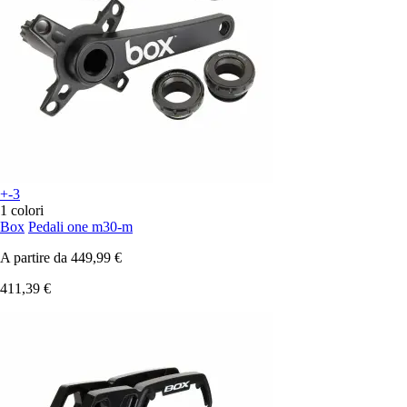
+-3
1 colori
Box
Pedali one m30-m
A partire da
449,99 €
411,39 €