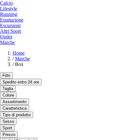
Calcio
Lifestyle
Running
Equitazione
Escursioni
Altri Sport
Outlet
Marche
Home
/
Marche
/
Box
Filtri
Spedito entro 24 ore
Taglia
Colore
Assortimento
Caratteristica
Tipo di prodotto
Sesso
Sport
Prezzo