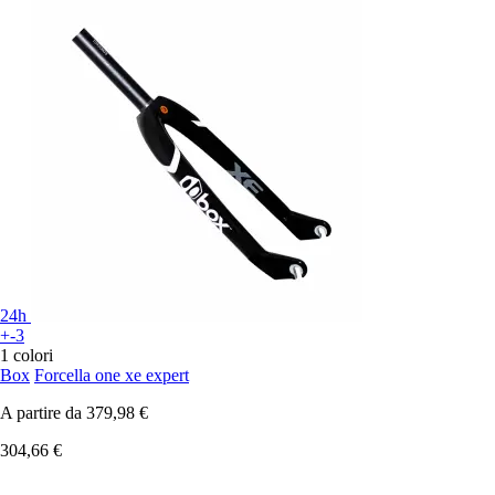
24h
+-3
1 colori
Box
Forcella one xe expert
A partire da
379,98 €
304,66 €