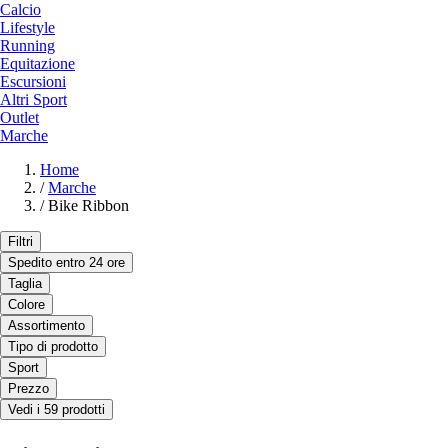
Calcio
Lifestyle
Running
Equitazione
Escursioni
Altri Sport
Outlet
Marche
Home
/
Marche
/
Bike Ribbon
Filtri
Spedito entro 24 ore
Taglia
Colore
Assortimento
Tipo di prodotto
Sport
Prezzo
Vedi i 59 prodotti