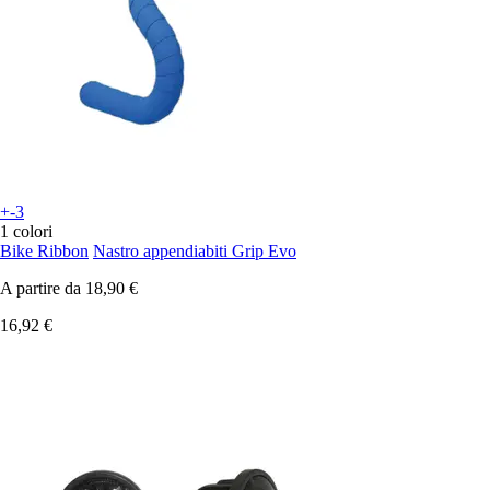
+-3
1 colori
Bike Ribbon
Nastro appendiabiti Grip Evo
A partire da
18,90 €
16,92 €