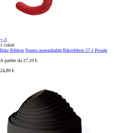
+-3
1 colori
Bike Ribbon
Nastro appendiabiti Bikeribbon 27.1 People
A partire da
27,10 €
24,89 €