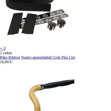
+-3
1 colori
Bike Ribbon
Nastro appendiabiti Cork Plus Uni
16,00 €