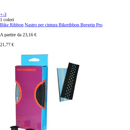
+-3
1 colori
Bike Ribbon
Nastro per cintura Bikeribbon Beegrip Pro
A partire da
23,16 €
21,77 €