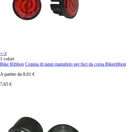
+-3
1 colori
Bike Ribbon
Coppia di tappi manubrio per bici da corsa Bikeribbon
A partire da
8,01 €
7,65 €