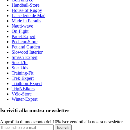
Handball-Store
House of Rugby
La sellerie de Maé
Made in Paradis
Nauti-wave
On-Fight
Padel-Expert
Pecheur-Store
Pet and Garden
Slowood Interior
Smash-Expert
Sneak'In
Sneakids
Training-Fit
Trek-Expert
Triathlon-Expert
TripNBikers
Vélo-Store
Winter-Expert
Iscriviti alla nostra newsletter
Approfitta di uno sconto del 10% iscrivendoti alla nostra newsletter
Iscriviti