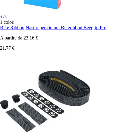
+-3
1 colori
Bike Ribbon
Nastro per cintura Bikeribbon Beegrip Pro
A partire da
23,16 €
21,77 €