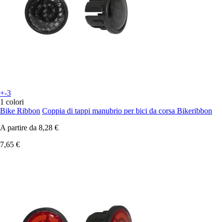
+-3
1 colori
Bike Ribbon
Coppia di tappi manubrio per bici da corsa Bikeribbon
A partire da
8,28 €
7,65 €