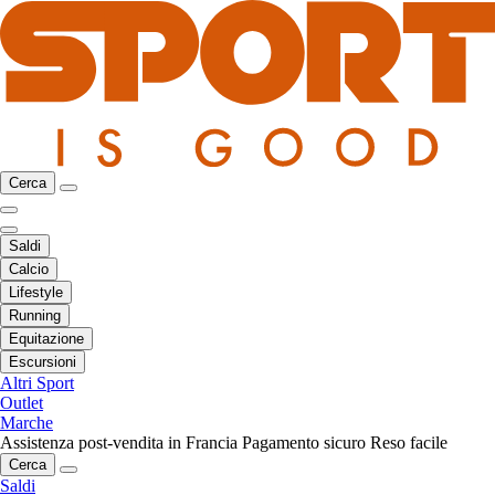
Cerca
Saldi
Calcio
Lifestyle
Running
Equitazione
Escursioni
Altri Sport
Outlet
Marche
Assistenza post-vendita in Francia
Pagamento sicuro
Reso facile
Cerca
Saldi