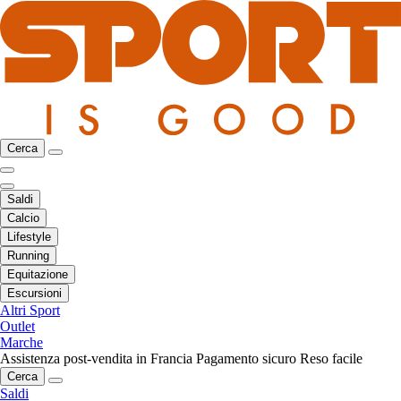
Cerca
Saldi
Calcio
Lifestyle
Running
Equitazione
Escursioni
Altri Sport
Outlet
Marche
Assistenza post-vendita in Francia
Pagamento sicuro
Reso facile
Cerca
Saldi