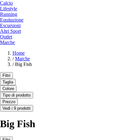
Calcio
Lifestyle
Running
Equitazione
Escursioni
Altri Sport
Outlet
Marche
Home
/
Marche
/
Big Fish
Filtri
Taglia
Colore
Tipo di prodotto
Prezzo
Vedi i 9 prodotti
Big Fish
Filtri