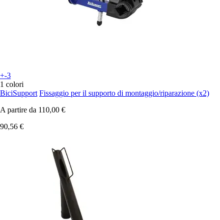
+-3
1 colori
BiciSupport
Fissaggio per il supporto di montaggio/riparazione (x2)
A partire da
110,00 €
90,56 €