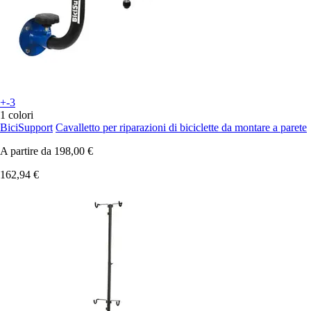
+-3
1 colori
BiciSupport
Cavalletto per riparazioni di biciclette da montare a parete
A partire da
198,00 €
162,94 €