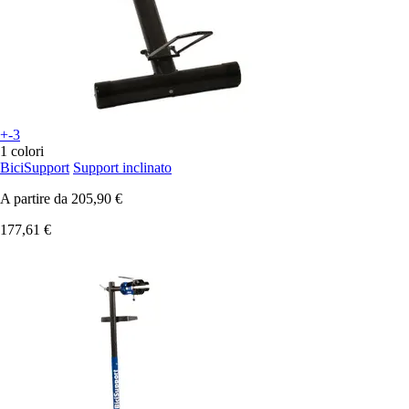
+-3
1 colori
BiciSupport
Support inclinato
A partire da
205,90 €
177,61 €