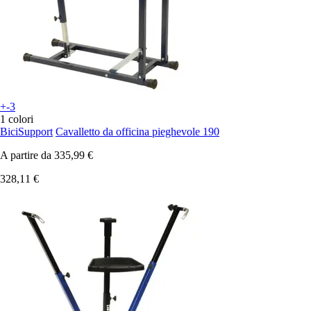
+-3
1 colori
BiciSupport
Cavalletto da officina pieghevole 190
A partire da
335,99 €
328,11 €