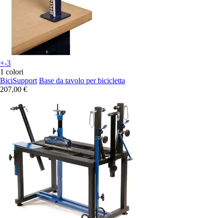
+-3
1 colori
BiciSupport
Base da tavolo per bicicletta
207,00 €