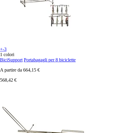
+-3
1 colori
BiciSupport
Portabagagli per 8 biciclette
A partire da
664,15 €
568,42 €