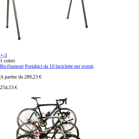
+-3
1 colori
BiciSupport
Portabici da 10 biciclette per eventi
A partire da
289,23 €
254,53 €