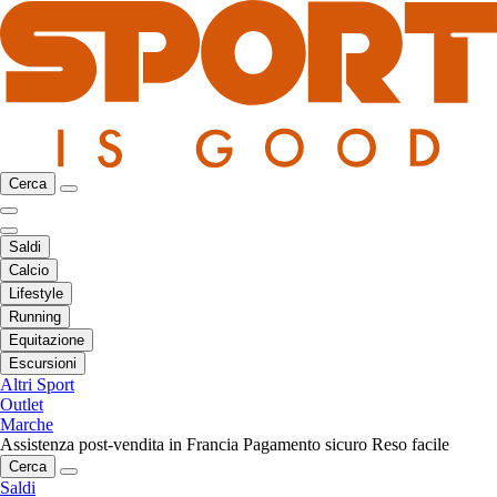
Cerca
Saldi
Calcio
Lifestyle
Running
Equitazione
Escursioni
Altri Sport
Outlet
Marche
Assistenza post-vendita in Francia
Pagamento sicuro
Reso facile
Cerca
Saldi