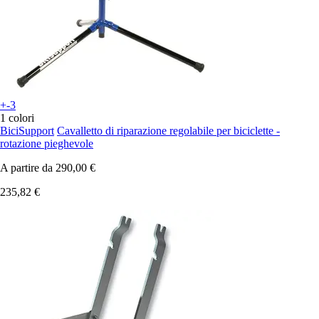
+-3
1 colori
BiciSupport
Cavalletto di riparazione regolabile per biciclette -
rotazione pieghevole
A partire da
290,00 €
235,82 €