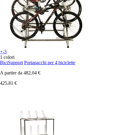
+-3
1 colori
BiciSupport
Portapacchi per 4 biciclette
A partire da
482,04 €
425,81 €