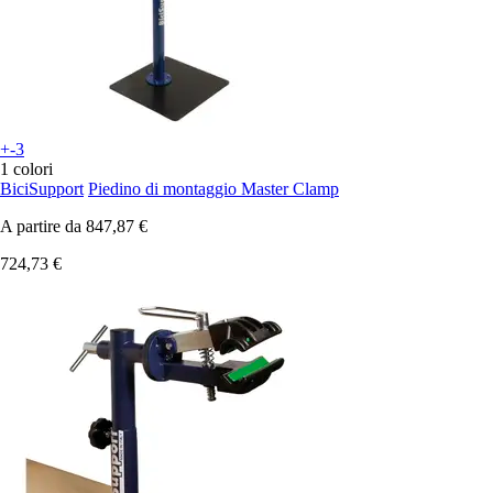
+-3
1 colori
BiciSupport
Piedino di montaggio Master Clamp
A partire da
847,87 €
724,73 €