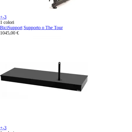
+-3
1 colori
BiciSupport
Supporto o The Tour
1045,00 €
+-3