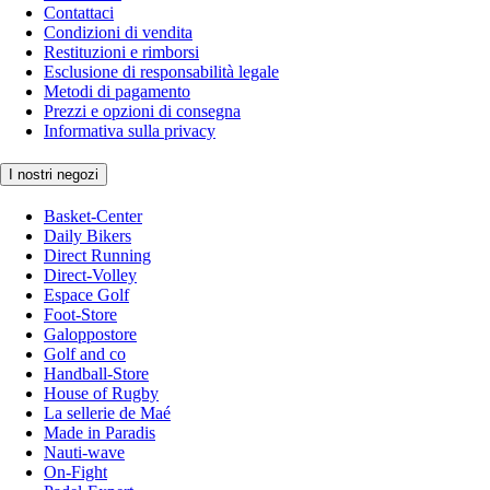
Contattaci
Condizioni di vendita
Restituzioni e rimborsi
Esclusione di responsabilità legale
Metodi di pagamento
Prezzi e opzioni di consegna
Informativa sulla privacy
I nostri negozi
Basket-Center
Daily Bikers
Direct Running
Direct-Volley
Espace Golf
Foot-Store
Galoppostore
Golf and co
Handball-Store
House of Rugby
La sellerie de Maé
Made in Paradis
Nauti-wave
On-Fight