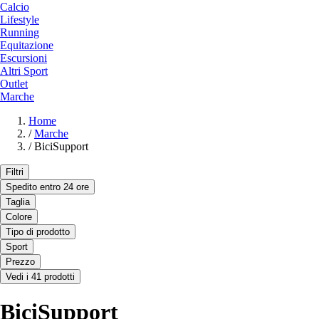
Calcio
Lifestyle
Running
Equitazione
Escursioni
Altri Sport
Outlet
Marche
Home
/
Marche
/
BiciSupport
Filtri
Spedito entro 24 ore
Taglia
Colore
Tipo di prodotto
Sport
Prezzo
Vedi i 41 prodotti
BiciSupport