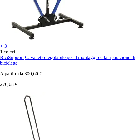
+-3
1 colori
BiciSupport
Cavalletto regolabile per il montaggio e la riparazione di
biciclette
A partire da
300,60 €
270,68 €