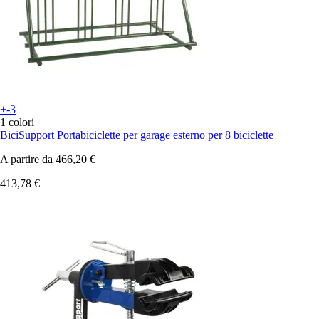
+-3
1 colori
BiciSupport
Portabiciclette per garage esterno per 8 biciclette
A partire da
466,20 €
413,78 €