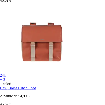
46,01 €
24h
+-3
1 colori
Basil
Borsa Urban Load
A partire da
54,99 €
45,62 €