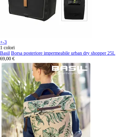
+-3
1 colori
Basil
Borsa posteriore impermeabile urban dry shopper 25L
69,00 €