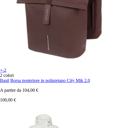
+-2
2 colori
Basil
Borsa posteriore in poliuretano City Mik 2.0
A partire da
104,00 €
100,00 €