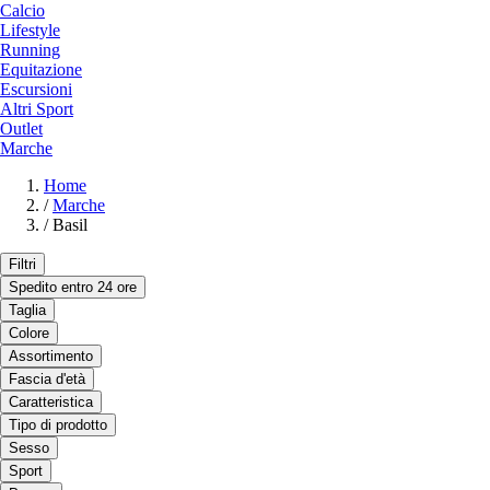
Calcio
Lifestyle
Running
Equitazione
Escursioni
Altri Sport
Outlet
Marche
Home
/
Marche
/
Basil
Filtri
Spedito entro 24 ore
Taglia
Colore
Assortimento
Fascia d'età
Caratteristica
Tipo di prodotto
Sesso
Sport