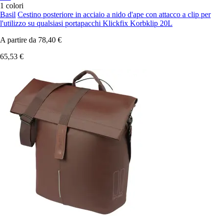
1 colori
Basil
Cestino posteriore in acciaio a nido d'ape con attacco a clip per
l'utilizzo su qualsiasi portapacchi Klickfix Korbklip 20L
A partire da
78,40 €
65,53 €