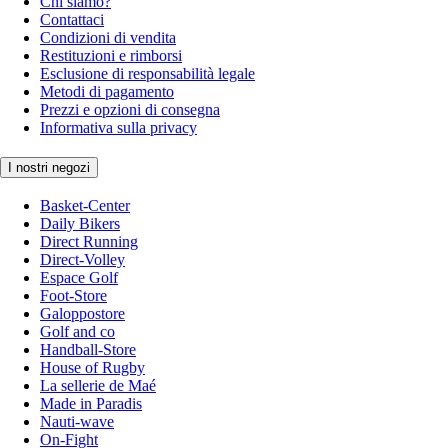
Chi siamo?
Contattaci
Condizioni di vendita
Restituzioni e rimborsi
Esclusione di responsabilità legale
Metodi di pagamento
Prezzi e opzioni di consegna
Informativa sulla privacy
I nostri negozi
Basket-Center
Daily Bikers
Direct Running
Direct-Volley
Espace Golf
Foot-Store
Galoppostore
Golf and co
Handball-Store
House of Rugby
La sellerie de Maé
Made in Paradis
Nauti-wave
On-Fight