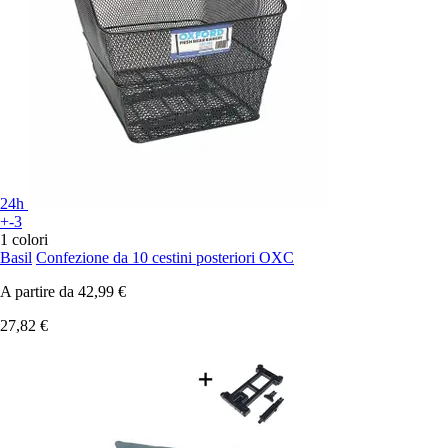
24h
+-3
1 colori
Basil
Confezione da 10 cestini posteriori OXC
A partire da
42,99 €
27,82 €