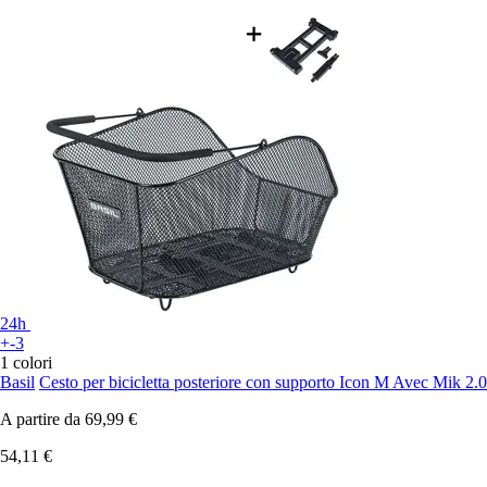
24h
+-3
1 colori
Basil
Cesto per bicicletta posteriore con supporto Icon M Avec Mik 2.0
A partire da
69,99 €
54,11 €