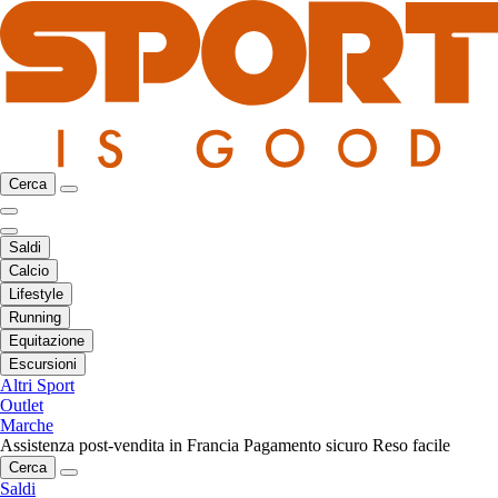
Cerca
Saldi
Calcio
Lifestyle
Running
Equitazione
Escursioni
Altri Sport
Outlet
Marche
Assistenza post-vendita in Francia
Pagamento sicuro
Reso facile
Cerca
Saldi