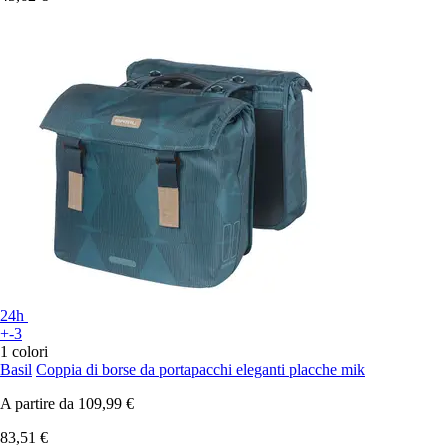
24h
+-3
1 colori
Basil
Coppia di borse da portapacchi eleganti placche mik
A partire da
109,99 €
83,51 €