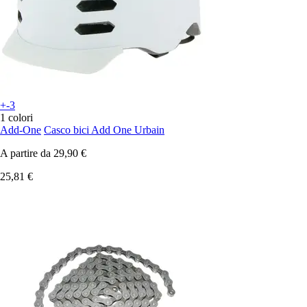
+-3
1 colori
Add-One
Casco bici Add One Urbain
A partire da
29,90 €
25,81 €