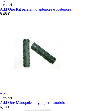
+-3
1 colori
Add-One
Kit parafango anteriore e posteriore
8,48 €
+-3
1 colori
Add-One
Manopole lunghe per manubrio
6,14 €