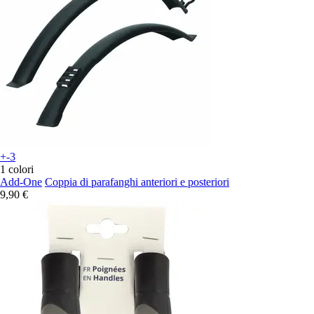
+-3
1 colori
Add-One
Coppia di parafanghi anteriori e posteriori
9,90 €