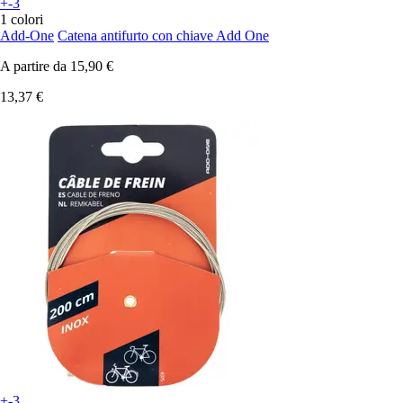
+-3
1 colori
Add-One
Catena antifurto con chiave Add One
A partire da
15,90 €
13,37 €
+-3