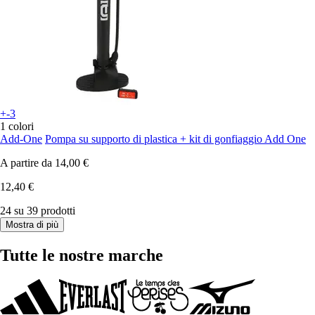
+-3
1 colori
Add-One
Pompa su supporto di plastica + kit di gonfiaggio Add One
A partire da
14,00 €
12,40 €
24 su 39 prodotti
Mostra di più
Tutte le nostre marche