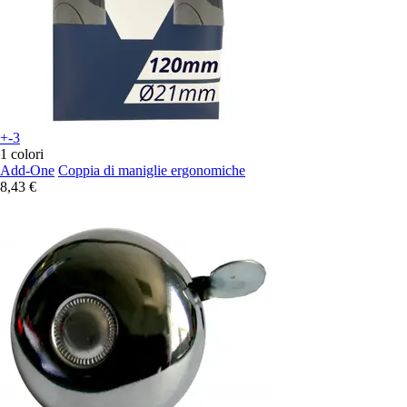
+-3
1 colori
Add-One
Coppia di maniglie ergonomiche
8,43 €