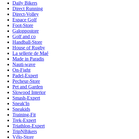
Daily Bikers
Direct Running
Direct-Volley
Espace Golf
Foot-Store
Galoppostore
Golf and co
Handball-Store
House of Rugby
La sellerie de Maé
Made in Paradis
Nauti-wave
On-Fight
Padel-Expert
Pecheur-Store
Pet and Garden
Slowood Interior
Smash-Expert
Sneak'In
Sneakids
Training-Fit
Trek-Expert
Triathlon-Expert
TripNBikers
Vélo-Store