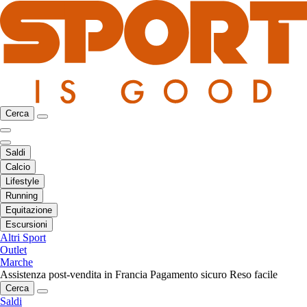
Cerca
Saldi
Calcio
Lifestyle
Running
Equitazione
Escursioni
Altri Sport
Outlet
Marche
Assistenza post-vendita in Francia
Pagamento sicuro
Reso facile
Cerca
Saldi