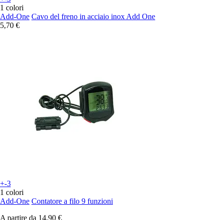
1 colori
Add-One
Cavo del freno in acciaio inox Add One
5,70 €
+-3
1 colori
Add-One
Contatore a filo 9 funzioni
A partire da
14,90 €