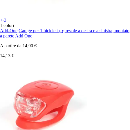
+-3
1 colori
Add-One
Garage per 1 bicicletta, girevole a destra e a sinistra, montato
a parete Add One
A partire da
14,90 €
14,13 €