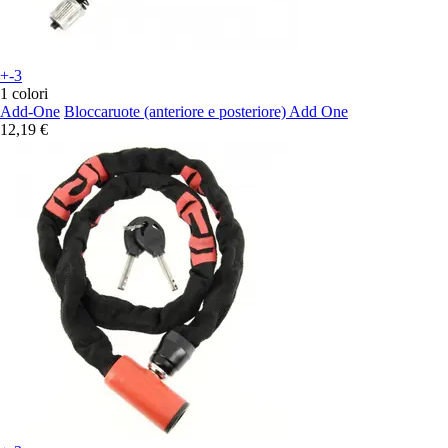
+-3
1 colori
Add-One
Bloccaruote (anteriore e posteriore) Add One
12,19 €