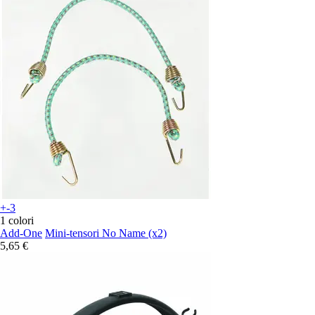
+-3
1 colori
Add-One
Mini-tensori No Name (x2)
5,65 €