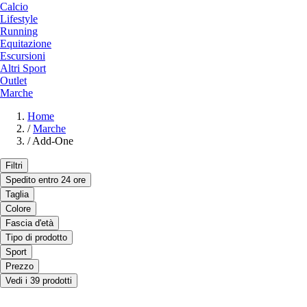
Calcio
Lifestyle
Running
Equitazione
Escursioni
Altri Sport
Outlet
Marche
Home
/
Marche
/
Add-One
Filtri
Spedito entro 24 ore
Taglia
Colore
Fascia d'età
Tipo di prodotto
Sport
Prezzo
Vedi i 39 prodotti