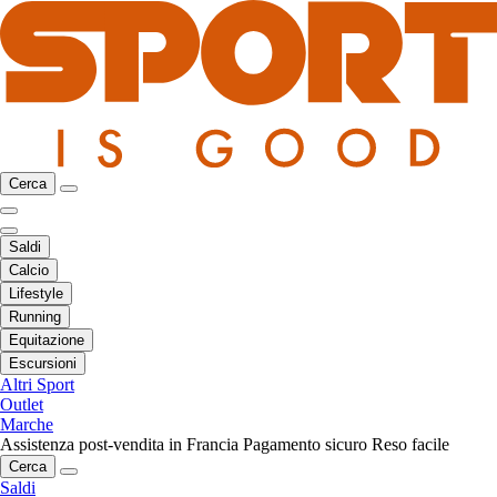
Cerca
Saldi
Calcio
Lifestyle
Running
Equitazione
Escursioni
Altri Sport
Outlet
Marche
Assistenza post-vendita in Francia
Pagamento sicuro
Reso facile
Cerca
Saldi