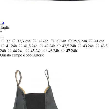
+4
Taglia
*
37
37,5
24h
38
24h
39
24h
39,5
24h
40
24h
41
24h
41,5
24h
42
24h
42,5
24h
43
24h
43,5
24h
44
24h
45
24h
46
24h
47
24h
Questo campo è obbligatorio