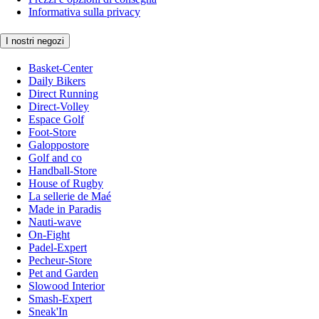
Informativa sulla privacy
I nostri negozi
Basket-Center
Daily Bikers
Direct Running
Direct-Volley
Espace Golf
Foot-Store
Galoppostore
Golf and co
Handball-Store
House of Rugby
La sellerie de Maé
Made in Paradis
Nauti-wave
On-Fight
Padel-Expert
Pecheur-Store
Pet and Garden
Slowood Interior
Smash-Expert
Sneak'In