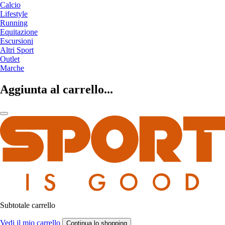
Calcio
Lifestyle
Running
Equitazione
Escursioni
Altri Sport
Outlet
Marche
Aggiunta al carrello...
Subtotale carrello
Vedi il mio carrello
Continua lo shopping