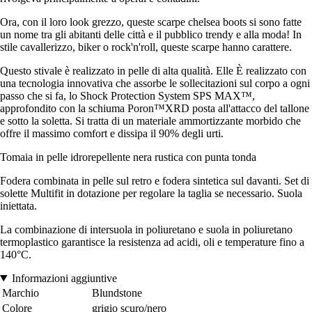
Ora, con il loro look grezzo, queste scarpe chelsea boots si sono fatte
un nome tra gli abitanti delle città e il pubblico trendy e alla moda! In
stile cavallerizzo, biker o rock'n'roll, queste scarpe hanno carattere.
Questo stivale è realizzato in pelle di alta qualità. Elle È realizzato con
una tecnologia innovativa che assorbe le sollecitazioni sul corpo a ogni
passo che si fa, lo Shock Protection System SPS MAX™,
approfondito con la schiuma Poron™XRD posta all'attacco del tallone
e sotto la soletta. Si tratta di un materiale ammortizzante morbido che
offre il massimo comfort e dissipa il 90% degli urti.
Tomaia in pelle idrorepellente nera rustica con punta tonda
Fodera combinata in pelle sul retro e fodera sintetica sul davanti. Set di
solette Multifit in dotazione per regolare la taglia se necessario. Suola
iniettata.
La combinazione di intersuola in poliuretano e suola in poliuretano
termoplastico garantisce la resistenza ad acidi, oli e temperature fino a
140°C.
Informazioni aggiuntive
Marchio
Blundstone
Colore
grigio scuro/nero