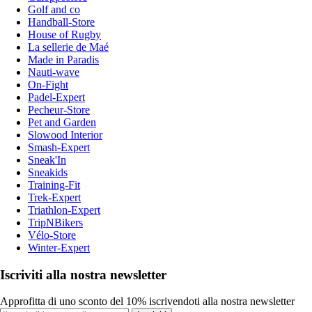
Golf and co
Handball-Store
House of Rugby
La sellerie de Maé
Made in Paradis
Nauti-wave
On-Fight
Padel-Expert
Pecheur-Store
Pet and Garden
Slowood Interior
Smash-Expert
Sneak'In
Sneakids
Training-Fit
Trek-Expert
Triathlon-Expert
TripNBikers
Vélo-Store
Winter-Expert
Iscriviti alla nostra newsletter
Approfitta di uno sconto del 10% iscrivendoti alla nostra newsletter