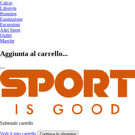
Calcio
Lifestyle
Running
Equitazione
Escursioni
Altri Sport
Outlet
Marche
Aggiunta al carrello...
Subtotale carrello
Vedi il mio carrello
Continua lo shopping