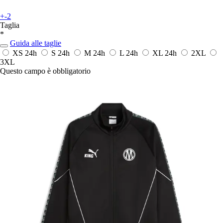
+-2
Taglia
*
Guida alle taglie
XS
24h
S
24h
M
24h
L
24h
XL
24h
2XL
3XL
Questo campo è obbligatorio