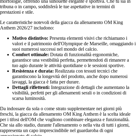
morfologie, offrendo una silhouette elegante e sportiva. Che tu sia in
tribuna o in campo, soddisferà le tue aspettative in termini di
prestazioni e stile.
Le caratteristiche notevoli della giacca da allenamento OM King
Anthem 2026/27 includono:
Motivo distintivo:
Presenta elementi visivi che richiamano i
valori e il patrimonio dell'Olympique de Marseille, omaggiando i
suoi numerosi successi nel mondo del calcio.
Comfort ottimale:
Dotata di funzionalità ergonomiche,
garantisce una vestibilità perfetta, permettendoti di rimanere a
tuo agio durante le attività quotidiane o le sessioni sportive.
Resistenza e durata:
Realizzata con tessuti tecnici che
garantiscono la longevità del prodotto, anche dopo numerosi
lavaggi, la giacca è fatta per durare.
Dettagli riflettenti:
Integrazione di dettagli che aumentano la
visibilità, perfetti per gli allenamenti serali o in condizioni di
scarsa luminosità.
Da indossare da sola o come strato supplementare nei giorni più
freschi, la giacca da allenamento OM King Anthem è la scelta ideale
per i tifosi dell'OM che vogliono combinare eleganza e funzionalità.
Che sia allo stadio, durante l'allenamento o nella vita di tutti i giorni,
rappresenta un capo imprescindibile nel guardaroba di ogni
appassionato di calcio.