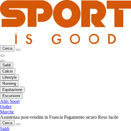
Cerca
Saldi
Calcio
Lifestyle
Running
Equitazione
Escursioni
Altri Sport
Outlet
Marche
Assistenza post-vendita in Francia
Pagamento sicuro
Reso facile
Cerca
Saldi