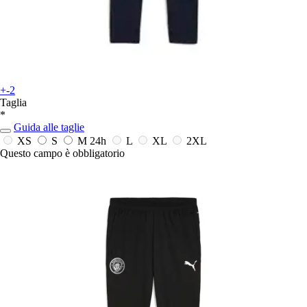
+-2
Taglia
*
Guida alle taglie
XS
S
M
24h
L
XL
2XL
Questo campo è obbligatorio