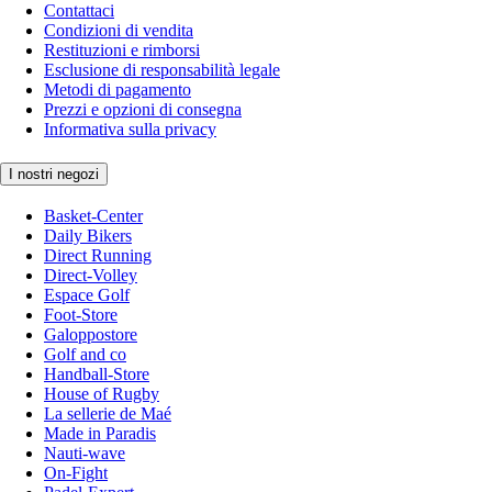
Contattaci
Condizioni di vendita
Restituzioni e rimborsi
Esclusione di responsabilità legale
Metodi di pagamento
Prezzi e opzioni di consegna
Informativa sulla privacy
I nostri negozi
Basket-Center
Daily Bikers
Direct Running
Direct-Volley
Espace Golf
Foot-Store
Galoppostore
Golf and co
Handball-Store
House of Rugby
La sellerie de Maé
Made in Paradis
Nauti-wave
On-Fight