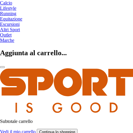
Calcio
Lifestyle
Running
Equitazione
Escursioni
Altri Sport
Outlet
Marche
Aggiunta al carrello...
Subtotale carrello
Vedi il mio carrello
Continua lo shopping