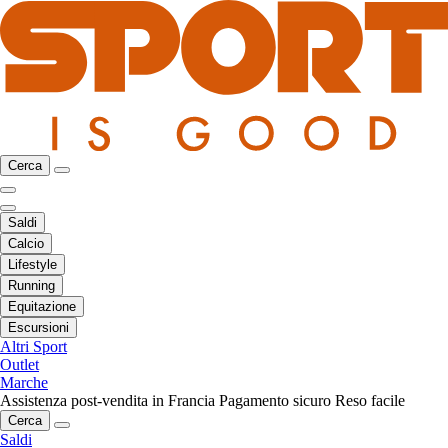
Cerca
Saldi
Calcio
Lifestyle
Running
Equitazione
Escursioni
Altri Sport
Outlet
Marche
Assistenza post-vendita in Francia
Pagamento sicuro
Reso facile
Cerca
Saldi