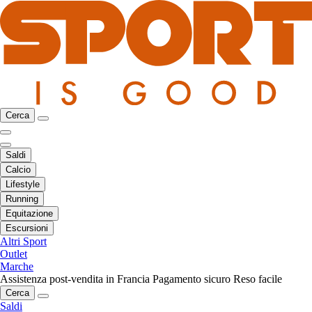
Cerca
Saldi
Calcio
Lifestyle
Running
Equitazione
Escursioni
Altri Sport
Outlet
Marche
Assistenza post-vendita in Francia
Pagamento sicuro
Reso facile
Cerca
Saldi