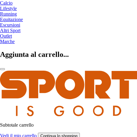
Calcio
Lifestyle
Running
Equitazione
Escursioni
Altri Sport
Outlet
Marche
Aggiunta al carrello...
Subtotale carrello
Vedi il mio carrello
Continua lo shopping