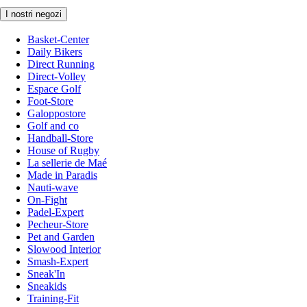
I nostri negozi
Basket-Center
Daily Bikers
Direct Running
Direct-Volley
Espace Golf
Foot-Store
Galoppostore
Golf and co
Handball-Store
House of Rugby
La sellerie de Maé
Made in Paradis
Nauti-wave
On-Fight
Padel-Expert
Pecheur-Store
Pet and Garden
Slowood Interior
Smash-Expert
Sneak'In
Sneakids
Training-Fit