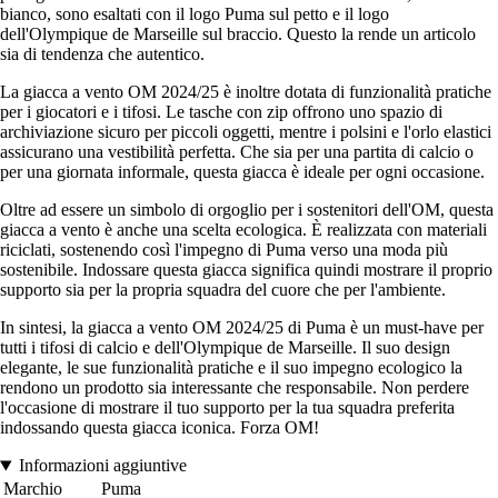
bianco, sono esaltati con il logo Puma sul petto e il logo
dell'Olympique de Marseille sul braccio. Questo la rende un articolo
sia di tendenza che autentico.
La giacca a vento OM 2024/25 è inoltre dotata di funzionalità pratiche
per i giocatori e i tifosi. Le tasche con zip offrono uno spazio di
archiviazione sicuro per piccoli oggetti, mentre i polsini e l'orlo elastici
assicurano una vestibilità perfetta. Che sia per una partita di calcio o
per una giornata informale, questa giacca è ideale per ogni occasione.
Oltre ad essere un simbolo di orgoglio per i sostenitori dell'OM, questa
giacca a vento è anche una scelta ecologica. È realizzata con materiali
riciclati, sostenendo così l'impegno di Puma verso una moda più
sostenibile. Indossare questa giacca significa quindi mostrare il proprio
supporto sia per la propria squadra del cuore che per l'ambiente.
In sintesi, la giacca a vento OM 2024/25 di Puma è un must-have per
tutti i tifosi di calcio e dell'Olympique de Marseille. Il suo design
elegante, le sue funzionalità pratiche e il suo impegno ecologico la
rendono un prodotto sia interessante che responsabile. Non perdere
l'occasione di mostrare il tuo supporto per la tua squadra preferita
indossando questa giacca iconica. Forza OM!
Informazioni aggiuntive
Marchio
Puma