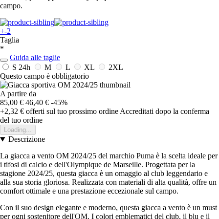
campo.
+-2
Taglia
*
Guida alle taglie
S
24h
M
L
XL
2XL
Questo campo è obbligatorio
A partire da
85,00 €
46,40 €
-45%
+2,32 €
offerti sul tuo prossimo ordine
Accreditati dopo la conferma
del tuo ordine
Loading...
Descrizione
La giacca a vento OM 2024/25 del marchio Puma è la scelta ideale per
i tifosi di calcio e dell'Olympique de Marseille. Progettata per la
stagione 2024/25, questa giacca è un omaggio al club leggendario e
alla sua storia gloriosa. Realizzata con materiali di alta qualità, offre un
comfort ottimale e una prestazione eccezionale sul campo.
Con il suo design elegante e moderno, questa giacca a vento è un must
per ogni sostenitore dell'OM. I colori emblematici del club, il blu e il