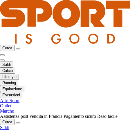
Cerca
Saldi
Calcio
Lifestyle
Running
Equitazione
Escursioni
Altri Sport
Outlet
Marche
Assistenza post-vendita in Francia
Pagamento sicuro
Reso facile
Cerca
Saldi