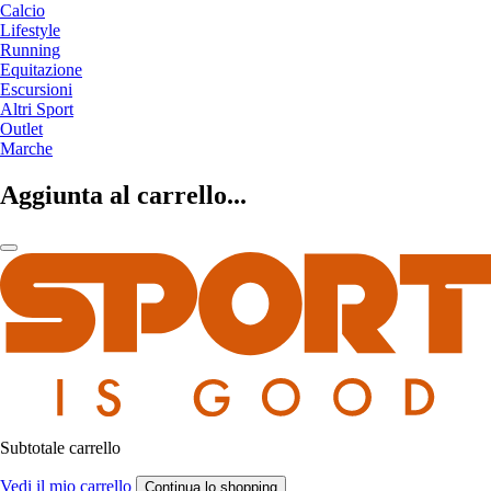
Calcio
Lifestyle
Running
Equitazione
Escursioni
Altri Sport
Outlet
Marche
Aggiunta al carrello...
Subtotale carrello
Vedi il mio carrello
Continua lo shopping