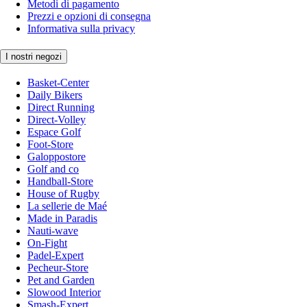
Metodi di pagamento
Prezzi e opzioni di consegna
Informativa sulla privacy
I nostri negozi
Basket-Center
Daily Bikers
Direct Running
Direct-Volley
Espace Golf
Foot-Store
Galoppostore
Golf and co
Handball-Store
House of Rugby
La sellerie de Maé
Made in Paradis
Nauti-wave
On-Fight
Padel-Expert
Pecheur-Store
Pet and Garden
Slowood Interior
Smash-Expert