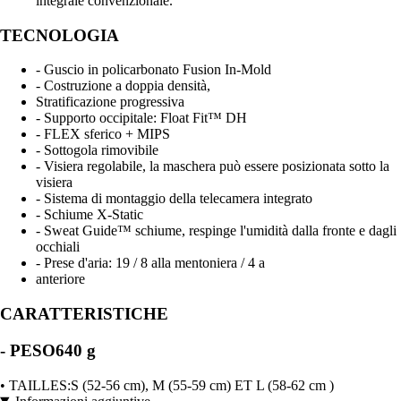
integrale convenzionale.
TECNOLOGIA
- Guscio in policarbonato Fusion In-Mold
- Costruzione a doppia densità,
Stratificazione progressiva
- Supporto occipitale: Float Fit™ DH
- FLEX sferico + MIPS
- Sottogola rimovibile
- Visiera regolabile, la maschera può essere posizionata sotto la
visiera
- Sistema di montaggio della telecamera integrato
- Schiume X-Static
- Sweat Guide™ schiume, respinge l'umidità dalla fronte e dagli
occhiali
- Prese d'aria: 19 / 8 alla mentoniera / 4 a
anteriore
CARATTERISTICHE
- PESO640 g
• TAILLES:S (52-56 cm), M (55-59 cm) ET L (58-62 cm )