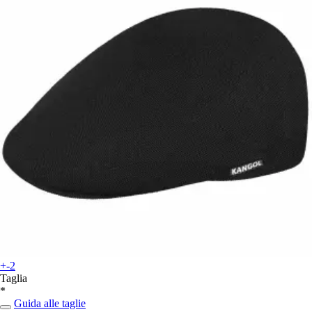
+-2
Taglia
*
Guida alle taglie