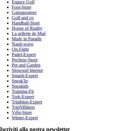
Espace Golf
Foot-Store
Galoppostore
Golf and co
Handball-Store
House of Rugby
La sellerie de Maé
Made in Paradis
Nauti-wave
On-Fight
Padel-Expert
Pecheur-Store
Pet and Garden
Slowood Interior
Smash-Expert
Sneak'In
Sneakids
Training-Fit
Trek-Expert
Triathlon-Expert
TripNBikers
Vélo-Store
Winter-Expert
Iscriviti alla nostra newsletter