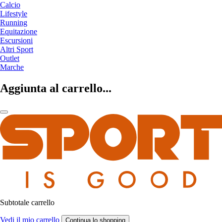
Calcio
Lifestyle
Running
Equitazione
Escursioni
Altri Sport
Outlet
Marche
Aggiunta al carrello...
Subtotale carrello
Vedi il mio carrello
Continua lo shopping