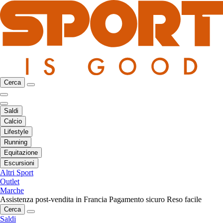
Cerca
Saldi
Calcio
Lifestyle
Running
Equitazione
Escursioni
Altri Sport
Outlet
Marche
Assistenza post-vendita in Francia
Pagamento sicuro
Reso facile
Cerca
Saldi