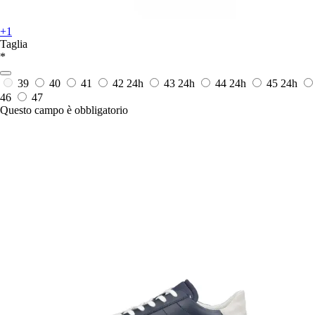
+1
Taglia
*
39
40
41
42
24h
43
24h
44
24h
45
24h
46
47
Questo campo è obbligatorio