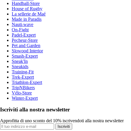
Handball-Store
House of Rugby
La sellerie de Maé
Made in Paradis
Nauti-wave
On-Fight
Padel-Expert
Pecheur-Store
Pet and Garden
Slowood Interior
Smash-Expert
Sneak'In
Sneakids
Training-Fit
Trek-Expert
Triathlon-Expert
TripNBikers
Vélo-Store
Winter-Expert
Iscriviti alla nostra newsletter
Approfitta di uno sconto del 10% iscrivendoti alla nostra newsletter
Iscriviti