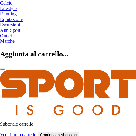
Calcio
Lifestyle
Running
Equitazione
Escursioni
Altri Sport
Outlet
Marche
Aggiunta al carrello...
Subtotale carrello
Vedi il mio carrello
Continua lo shopping