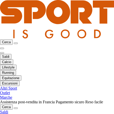
Cerca
Saldi
Calcio
Lifestyle
Running
Equitazione
Escursioni
Altri Sport
Outlet
Marche
Assistenza post-vendita in Francia
Pagamento sicuro
Reso facile
Cerca
Saldi