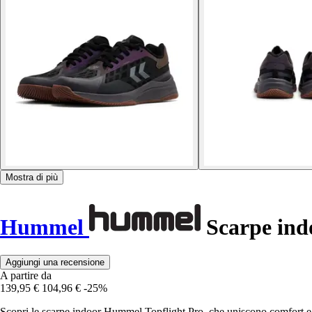
Mostra di più
Hummel
Scarpe indo
Aggiungi una recensione
A partire da
139,95 €
104,96 €
-25%
Scopri le scarpe indoor Hummel Topflight Pro, che uniscono comfort e a