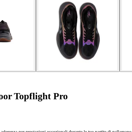
or Topflight Pro
derenza per prestazioni eccezionali durante le tue partite di pallamano