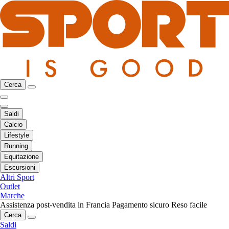
Cerca
Saldi
Calcio
Lifestyle
Running
Equitazione
Escursioni
Altri Sport
Outlet
Marche
Assistenza post-vendita in Francia
Pagamento sicuro
Reso facile
Cerca
Saldi