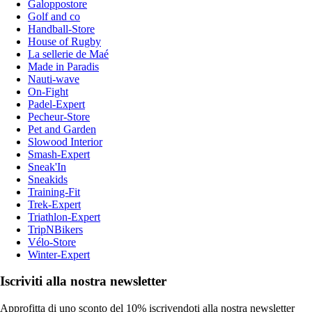
Galoppostore
Golf and co
Handball-Store
House of Rugby
La sellerie de Maé
Made in Paradis
Nauti-wave
On-Fight
Padel-Expert
Pecheur-Store
Pet and Garden
Slowood Interior
Smash-Expert
Sneak'In
Sneakids
Training-Fit
Trek-Expert
Triathlon-Expert
TripNBikers
Vélo-Store
Winter-Expert
Iscriviti alla nostra newsletter
Approfitta di uno sconto del 10% iscrivendoti alla nostra newsletter