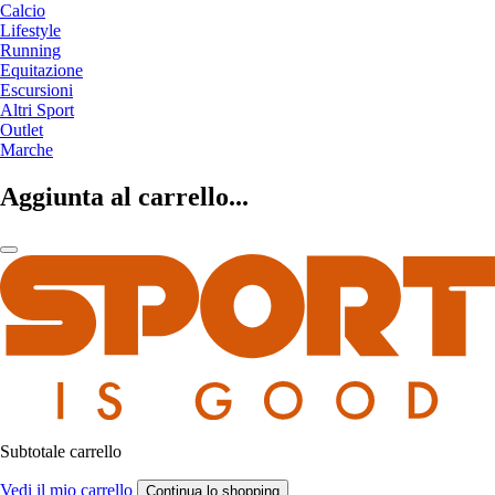
Calcio
Lifestyle
Running
Equitazione
Escursioni
Altri Sport
Outlet
Marche
Aggiunta al carrello...
Subtotale carrello
Vedi il mio carrello
Continua lo shopping