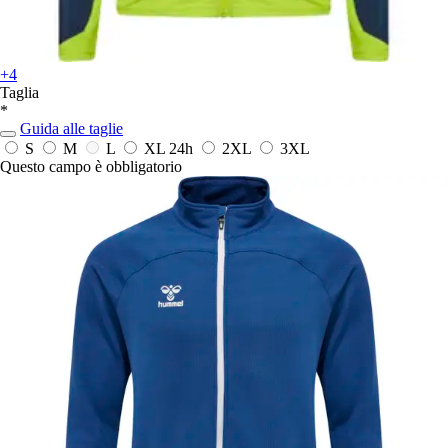
+4
Taglia
*
Guida alle taglie
S
M
L
XL
24h
2XL
3XL
Questo campo è obbligatorio