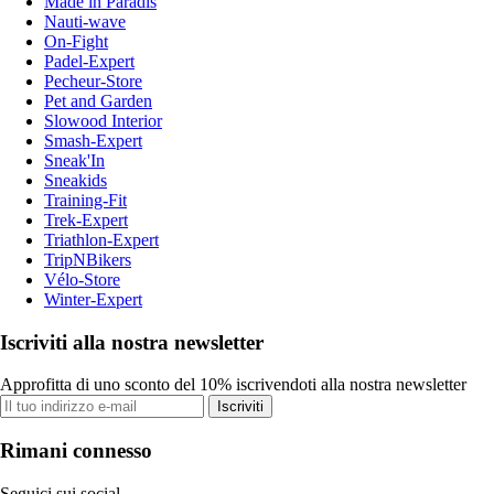
Made in Paradis
Nauti-wave
On-Fight
Padel-Expert
Pecheur-Store
Pet and Garden
Slowood Interior
Smash-Expert
Sneak'In
Sneakids
Training-Fit
Trek-Expert
Triathlon-Expert
TripNBikers
Vélo-Store
Winter-Expert
Iscriviti alla nostra newsletter
Approfitta di uno sconto del 10% iscrivendoti alla nostra newsletter
Iscriviti
Rimani connesso
Seguici sui social