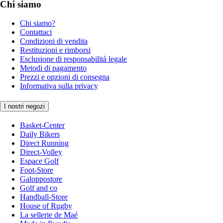
Chi siamo
Chi siamo?
Contattaci
Condizioni di vendita
Restituzioni e rimborsi
Esclusione di responsabilità legale
Metodi di pagamento
Prezzi e opzioni di consegna
Informativa sulla privacy
I nostri negozi
Basket-Center
Daily Bikers
Direct Running
Direct-Volley
Espace Golf
Foot-Store
Galoppostore
Golf and co
Handball-Store
House of Rugby
La sellerie de Maé