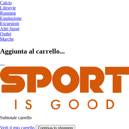
Calcio
Lifestyle
Running
Equitazione
Escursioni
Altri Sport
Outlet
Marche
Aggiunta al carrello...
Subtotale carrello
Vedi il mio carrello
Continua lo shopping