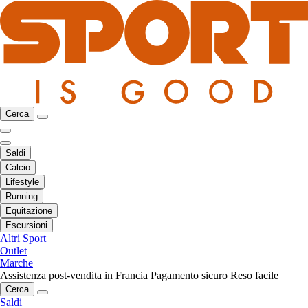
Cerca
Saldi
Calcio
Lifestyle
Running
Equitazione
Escursioni
Altri Sport
Outlet
Marche
Assistenza post-vendita in Francia
Pagamento sicuro
Reso facile
Cerca
Saldi