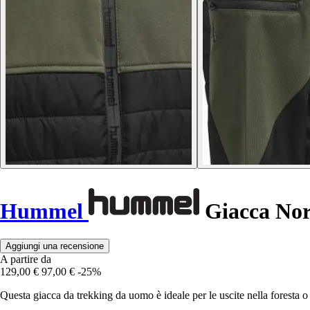
Hummel
Giacca Nor
Aggiungi una recensione
A partire da
129,00 €
97,00 €
-25%
Questa giacca da trekking da uomo è ideale per le uscite nella foresta o 