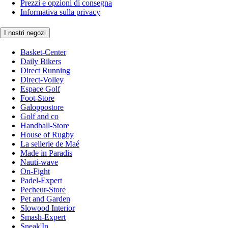
Prezzi e opzioni di consegna
Informativa sulla privacy
I nostri negozi
Basket-Center
Daily Bikers
Direct Running
Direct-Volley
Espace Golf
Foot-Store
Galoppostore
Golf and co
Handball-Store
House of Rugby
La sellerie de Maé
Made in Paradis
Nauti-wave
On-Fight
Padel-Expert
Pecheur-Store
Pet and Garden
Slowood Interior
Smash-Expert
Sneak'In