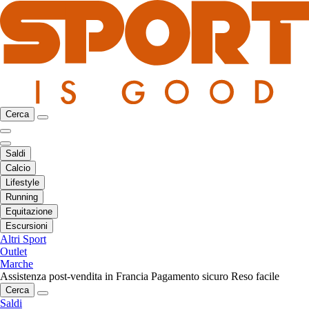
Cerca
Saldi
Calcio
Lifestyle
Running
Equitazione
Escursioni
Altri Sport
Outlet
Marche
Assistenza post-vendita in Francia
Pagamento sicuro
Reso facile
Cerca
Saldi