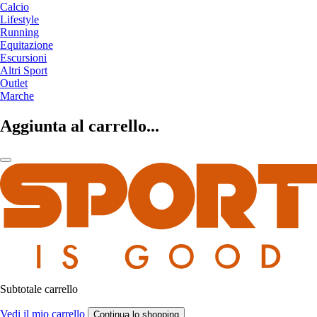
Calcio
Lifestyle
Running
Equitazione
Escursioni
Altri Sport
Outlet
Marche
Aggiunta al carrello...
Subtotale carrello
Vedi il mio carrello
Continua lo shopping