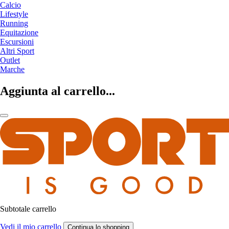
Calcio
Lifestyle
Running
Equitazione
Escursioni
Altri Sport
Outlet
Marche
Aggiunta al carrello...
Subtotale carrello
Vedi il mio carrello
Continua lo shopping