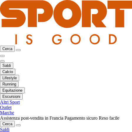
Cerca
Saldi
Calcio
Lifestyle
Running
Equitazione
Escursioni
Altri Sport
Outlet
Marche
Assistenza post-vendita in Francia
Pagamento sicuro
Reso facile
Cerca
Saldi