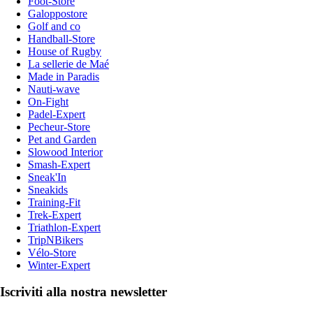
Foot-Store
Galoppostore
Golf and co
Handball-Store
House of Rugby
La sellerie de Maé
Made in Paradis
Nauti-wave
On-Fight
Padel-Expert
Pecheur-Store
Pet and Garden
Slowood Interior
Smash-Expert
Sneak'In
Sneakids
Training-Fit
Trek-Expert
Triathlon-Expert
TripNBikers
Vélo-Store
Winter-Expert
Iscriviti alla nostra newsletter