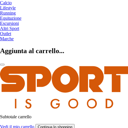
Calcio
Lifestyle
Running
Equitazione
Escursioni
Altri Sport
Outlet
Marche
Aggiunta al carrello...
Subtotale carrello
Vedi il mio carrello
Continua lo shopping