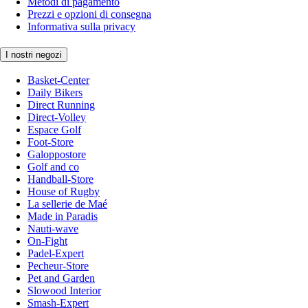
Metodi di pagamento
Prezzi e opzioni di consegna
Informativa sulla privacy
I nostri negozi
Basket-Center
Daily Bikers
Direct Running
Direct-Volley
Espace Golf
Foot-Store
Galoppostore
Golf and co
Handball-Store
House of Rugby
La sellerie de Maé
Made in Paradis
Nauti-wave
On-Fight
Padel-Expert
Pecheur-Store
Pet and Garden
Slowood Interior
Smash-Expert