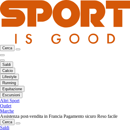
Cerca
Saldi
Calcio
Lifestyle
Running
Equitazione
Escursioni
Altri Sport
Outlet
Marche
Assistenza post-vendita in Francia
Pagamento sicuro
Reso facile
Cerca
Saldi