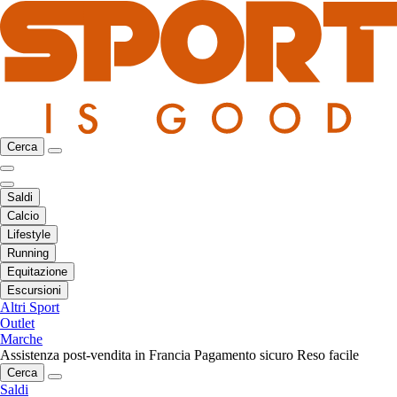
Cerca
Saldi
Calcio
Lifestyle
Running
Equitazione
Escursioni
Altri Sport
Outlet
Marche
Assistenza post-vendita in Francia
Pagamento sicuro
Reso facile
Cerca
Saldi