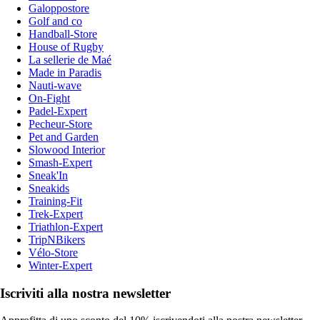
Galoppostore
Golf and co
Handball-Store
House of Rugby
La sellerie de Maé
Made in Paradis
Nauti-wave
On-Fight
Padel-Expert
Pecheur-Store
Pet and Garden
Slowood Interior
Smash-Expert
Sneak'In
Sneakids
Training-Fit
Trek-Expert
Triathlon-Expert
TripNBikers
Vélo-Store
Winter-Expert
Iscriviti alla nostra newsletter