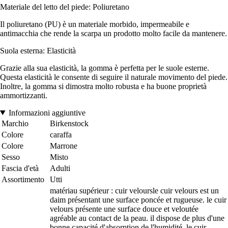
Materiale del letto del piede: Poliuretano
Il poliuretano (PU) è un materiale morbido, impermeabile e
antimacchia che rende la scarpa un prodotto molto facile da mantenere.
Suola esterna: Elasticità
Grazie alla sua elasticità, la gomma è perfetta per le suole esterne.
Questa elasticità le consente di seguire il naturale movimento del piede.
Inoltre, la gomma si dimostra molto robusta e ha buone proprietà
ammortizzanti.
Informazioni aggiuntive
Marchio
Birkenstock
Colore
caraffa
Colore
Marrone
Sesso
Misto
Fascia d'età
Adulti
Assortimento
Utti
matériau supérieur : cuir veloursle cuir velours est un
daim présentant une surface poncée et rugueuse. le cuir
velours présente une surface douce et veloutée
agréable au contact de la peau. il dispose de plus d'une
bonne capacité d'absorption de l'humidité. le cuir