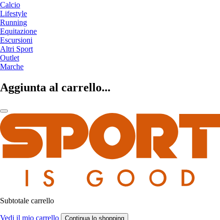
Calcio
Lifestyle
Running
Equitazione
Escursioni
Altri Sport
Outlet
Marche
Aggiunta al carrello...
Subtotale carrello
Vedi il mio carrello
Continua lo shopping