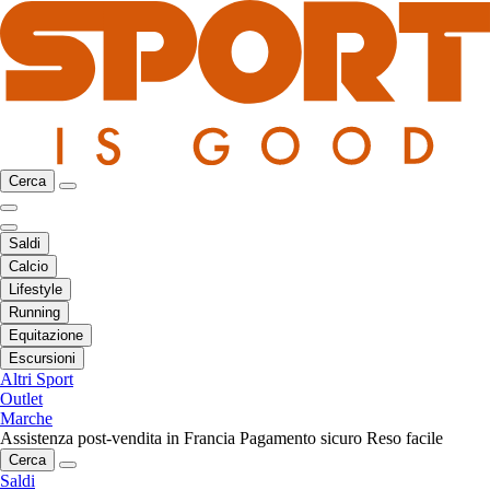
Cerca
Saldi
Calcio
Lifestyle
Running
Equitazione
Escursioni
Altri Sport
Outlet
Marche
Assistenza post-vendita in Francia
Pagamento sicuro
Reso facile
Cerca
Saldi