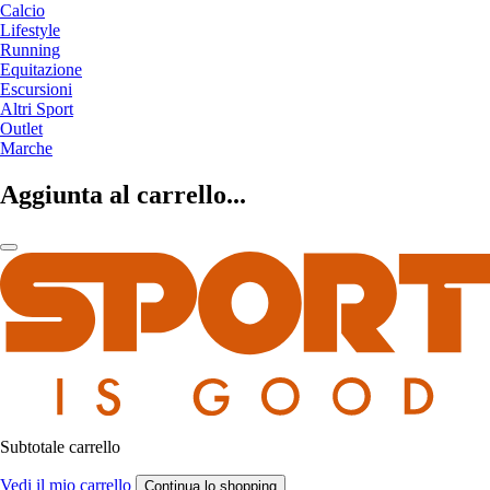
Calcio
Lifestyle
Running
Equitazione
Escursioni
Altri Sport
Outlet
Marche
Aggiunta al carrello...
Subtotale carrello
Vedi il mio carrello
Continua lo shopping