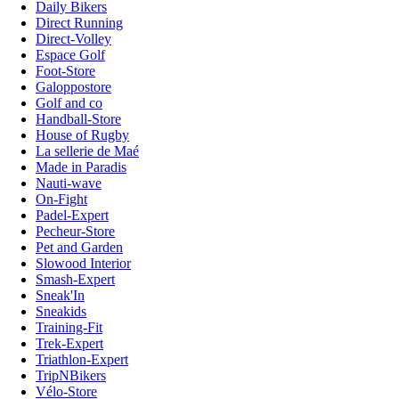
Daily Bikers
Direct Running
Direct-Volley
Espace Golf
Foot-Store
Galoppostore
Golf and co
Handball-Store
House of Rugby
La sellerie de Maé
Made in Paradis
Nauti-wave
On-Fight
Padel-Expert
Pecheur-Store
Pet and Garden
Slowood Interior
Smash-Expert
Sneak'In
Sneakids
Training-Fit
Trek-Expert
Triathlon-Expert
TripNBikers
Vélo-Store