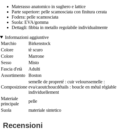
Materasso anatomico in sughero e lattice
Parte superiore: pelle scamosciata con finitura cerata
Fodera: pelle scamosciata
Suola: EVA/gomma
Dettagli: fibbia in metallo regolabile individualmente
Informazioni aggiuntive
Marchio
Birkenstock
Colore
tè scuro
Colore
Marrone
Sesso
Misto
Fascia d'età
Adulti
Assortimento
Boston
semelle de propreté : cuir velourssemelle :
Composizione
eva/caoutchoucdétails : boucle en métal réglable
individuellement
Materiale
pelle
principale
Suola
materiale sintetico