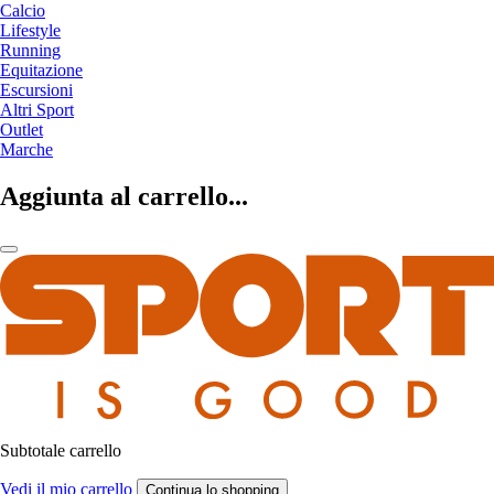
Calcio
Lifestyle
Running
Equitazione
Escursioni
Altri Sport
Outlet
Marche
Aggiunta al carrello...
Subtotale carrello
Vedi il mio carrello
Continua lo shopping