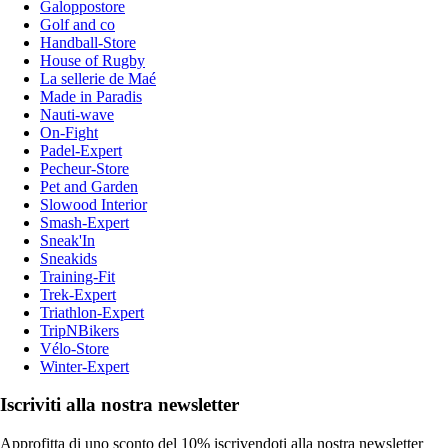
Galoppostore
Golf and co
Handball-Store
House of Rugby
La sellerie de Maé
Made in Paradis
Nauti-wave
On-Fight
Padel-Expert
Pecheur-Store
Pet and Garden
Slowood Interior
Smash-Expert
Sneak'In
Sneakids
Training-Fit
Trek-Expert
Triathlon-Expert
TripNBikers
Vélo-Store
Winter-Expert
Iscriviti alla nostra newsletter
Approfitta di uno sconto del 10% iscrivendoti alla nostra newsletter