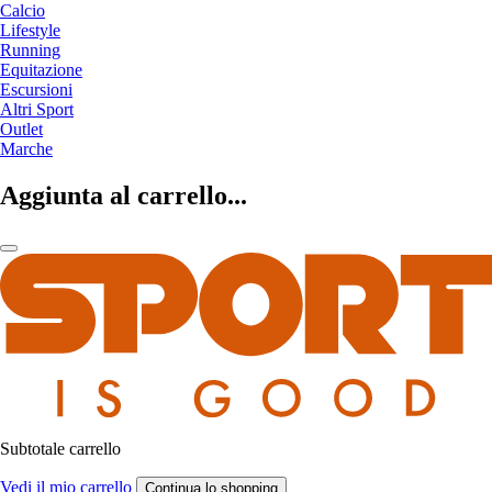
Calcio
Lifestyle
Running
Equitazione
Escursioni
Altri Sport
Outlet
Marche
Aggiunta al carrello...
Subtotale carrello
Vedi il mio carrello
Continua lo shopping