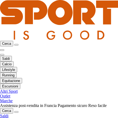
Cerca
Saldi
Calcio
Lifestyle
Running
Equitazione
Escursioni
Altri Sport
Outlet
Marche
Assistenza post-vendita in Francia
Pagamento sicuro
Reso facile
Cerca
Saldi