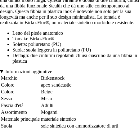
una durata molto lunga. Questa variante è dotata di due cinturini, chiusi
da una fibbia funzionale Stealth che dà uno stile contemporaneo al
design. Questa fibbia in plastica inox è notevole non solo per la sua
longevità ma anche per il suo design minimalista. La tomaia è
realizzata in Birko-Flor®, un materiale sintetico morbido e resistente.
Letto del piede anatomico
Tomaia: Birko-Flor®
Soletta: poliuretano (PU)
Suola: suola leggera in poliuretano (PU)
Dettagli: due cinturini regolabili chiusi ciascuno da una fibbia in
plastica
Informazioni aggiuntive
Marchio
Birkenstock
Colore
apex sandcastle
Colore
Beige
Sesso
Misto
Fascia d'età
Adulti
Assortimento
Mogami
Materiale principale
materiale sintetico
Suola
sole sintetica con ammortizzatore di urti