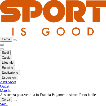
Cerca
Saldi
Calcio
Lifestyle
Running
Equitazione
Escursioni
Altri Sport
Outlet
Marche
Assistenza post-vendita in Francia
Pagamento sicuro
Reso facile
Cerca
Saldi