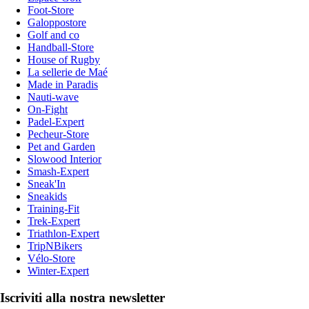
Foot-Store
Galoppostore
Golf and co
Handball-Store
House of Rugby
La sellerie de Maé
Made in Paradis
Nauti-wave
On-Fight
Padel-Expert
Pecheur-Store
Pet and Garden
Slowood Interior
Smash-Expert
Sneak'In
Sneakids
Training-Fit
Trek-Expert
Triathlon-Expert
TripNBikers
Vélo-Store
Winter-Expert
Iscriviti alla nostra newsletter