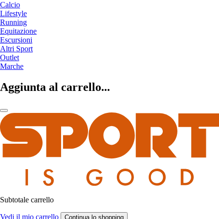
Calcio
Lifestyle
Running
Equitazione
Escursioni
Altri Sport
Outlet
Marche
Aggiunta al carrello...
Subtotale carrello
Vedi il mio carrello
Continua lo shopping