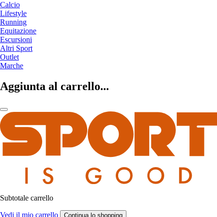
Calcio
Lifestyle
Running
Equitazione
Escursioni
Altri Sport
Outlet
Marche
Aggiunta al carrello...
Subtotale carrello
Vedi il mio carrello
Continua lo shopping