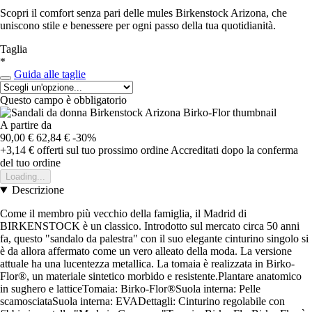
Scopri il comfort senza pari delle mules Birkenstock Arizona, che
uniscono stile e benessere per ogni passo della tua quotidianità.
Taglia
*
Guida alle taglie
Questo campo è obbligatorio
A partire da
90,00 €
62,84 €
-30%
+3,14 €
offerti sul tuo prossimo ordine
Accreditati dopo la conferma
del tuo ordine
Loading...
Descrizione
Come il membro più vecchio della famiglia, il Madrid di
BIRKENSTOCK è un classico. Introdotto sul mercato circa 50 anni
fa, questo "sandalo da palestra" con il suo elegante cinturino singolo si
è da allora affermato come un vero alleato della moda. La versione
attuale ha una lucentezza metallica. La tomaia è realizzata in Birko-
Flor®, un materiale sintetico morbido e resistente.Plantare anatomico
in sughero e latticeTomaia: Birko-Flor®Suola interna: Pelle
scamosciataSuola interna: EVADettagli: Cinturino regolabile con