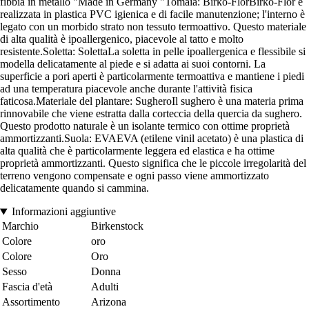
fibbia in metallo "Made in Germany "Tomaia: Birko-FlorBirko-Flor è
realizzata in plastica PVC igienica e di facile manutenzione; l'interno è
legato con un morbido strato non tessuto termoattivo. Questo materiale
di alta qualità è ipoallergenico, piacevole al tatto e molto
resistente.Soletta: SolettaLa soletta in pelle ipoallergenica e flessibile si
modella delicatamente al piede e si adatta ai suoi contorni. La
superficie a pori aperti è particolarmente termoattiva e mantiene i piedi
ad una temperatura piacevole anche durante l'attività fisica
faticosa.Materiale del plantare: SugheroIl sughero è una materia prima
rinnovabile che viene estratta dalla corteccia della quercia da sughero.
Questo prodotto naturale è un isolante termico con ottime proprietà
ammortizzanti.Suola: EVAEVA (etilene vinil acetato) è una plastica di
alta qualità che è particolarmente leggera ed elastica e ha ottime
proprietà ammortizzanti. Questo significa che le piccole irregolarità del
terreno vengono compensate e ogni passo viene ammortizzato
delicatamente quando si cammina.
Informazioni aggiuntive
Marchio
Birkenstock
Colore
oro
Colore
Oro
Sesso
Donna
Fascia d'età
Adulti
Assortimento
Arizona