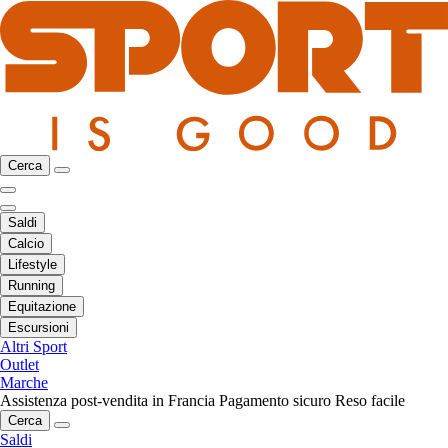
Cerca
Saldi
Calcio
Lifestyle
Running
Equitazione
Escursioni
Altri Sport
Outlet
Marche
Assistenza post-vendita in Francia
Pagamento sicuro
Reso facile
Cerca
Saldi