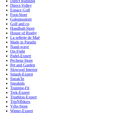
Direct Running
Direct-Volley
Espace Golf
Foot-Store
Galoppostore
Golf and co
Handball-Store
House of Rugby
La sellerie de Maé
Made in Paradis
Nauti-wave
On-Fight
Padel-Expert
Pecheur-Store
Pet and Garden
Slowood Interior
Smash-Expert
Sneak'In
Sneakids
Training-Fit
Trek-Expert
Triathlon-Expert
TripNBikers
Vélo-Store
Winter-Expert