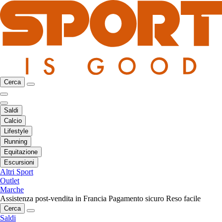
Cerca
Saldi
Calcio
Lifestyle
Running
Equitazione
Escursioni
Altri Sport
Outlet
Marche
Assistenza post-vendita in Francia
Pagamento sicuro
Reso facile
Cerca
Saldi