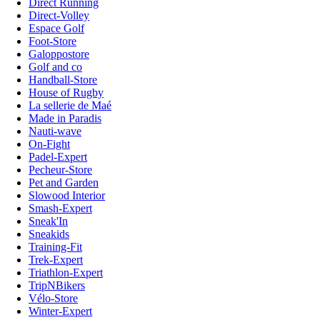
Direct Running
Direct-Volley
Espace Golf
Foot-Store
Galoppostore
Golf and co
Handball-Store
House of Rugby
La sellerie de Maé
Made in Paradis
Nauti-wave
On-Fight
Padel-Expert
Pecheur-Store
Pet and Garden
Slowood Interior
Smash-Expert
Sneak'In
Sneakids
Training-Fit
Trek-Expert
Triathlon-Expert
TripNBikers
Vélo-Store
Winter-Expert