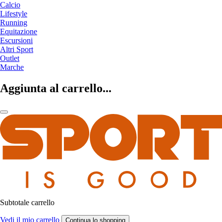
Calcio
Lifestyle
Running
Equitazione
Escursioni
Altri Sport
Outlet
Marche
Aggiunta al carrello...
Subtotale carrello
Vedi il mio carrello
Continua lo shopping