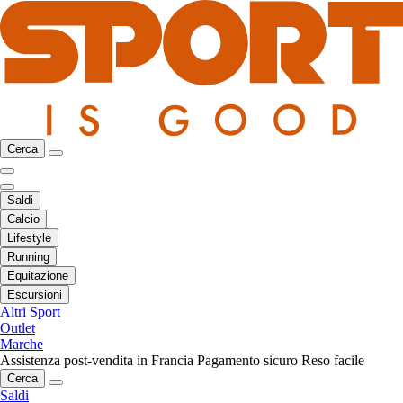
Cerca
Saldi
Calcio
Lifestyle
Running
Equitazione
Escursioni
Altri Sport
Outlet
Marche
Assistenza post-vendita in Francia
Pagamento sicuro
Reso facile
Cerca
Saldi