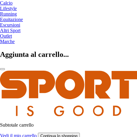
Calcio
Lifestyle
Running
Equitazione
Escursioni
Altri Sport
Outlet
Marche
Aggiunta al carrello...
Subtotale carrello
Vedi il mio carrello
Continua lo shopping