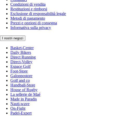
Condizioni di vendita
Restituzioni e rimborsi
Esclusione di responsabilità legale
Metodi di pagamento
Prezzi e opzioni di consegna
Informativa sulla privacy
I nostri negozi
Basket-Center
Daily Bikers
Direct Running
Direct-Volley
Espace Golf
Foot-Store
Galoppostore
Golf and co
Handball-Store
House of Rugby
La sellerie de Maé
Made in Paradis
Nauti-wave
On-Fight
Padel-Expert