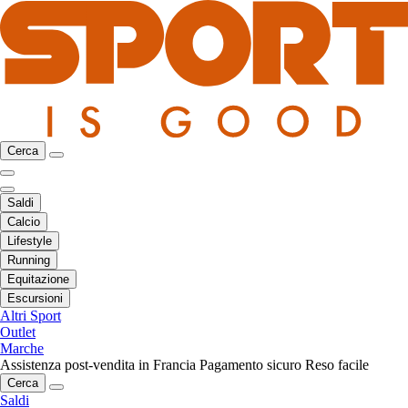
Cerca
Saldi
Calcio
Lifestyle
Running
Equitazione
Escursioni
Altri Sport
Outlet
Marche
Assistenza post-vendita in Francia
Pagamento sicuro
Reso facile
Cerca
Saldi