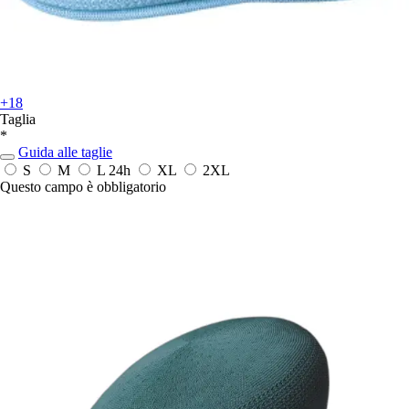
+18
Taglia
*
Guida alle taglie
S
M
L
24h
XL
2XL
Questo campo è obbligatorio