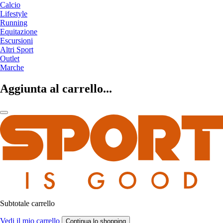
Calcio
Lifestyle
Running
Equitazione
Escursioni
Altri Sport
Outlet
Marche
Aggiunta al carrello...
Subtotale carrello
Vedi il mio carrello
Continua lo shopping