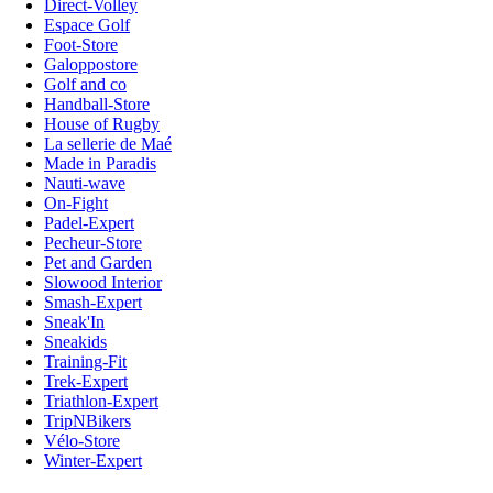
Direct-Volley
Espace Golf
Foot-Store
Galoppostore
Golf and co
Handball-Store
House of Rugby
La sellerie de Maé
Made in Paradis
Nauti-wave
On-Fight
Padel-Expert
Pecheur-Store
Pet and Garden
Slowood Interior
Smash-Expert
Sneak'In
Sneakids
Training-Fit
Trek-Expert
Triathlon-Expert
TripNBikers
Vélo-Store
Winter-Expert