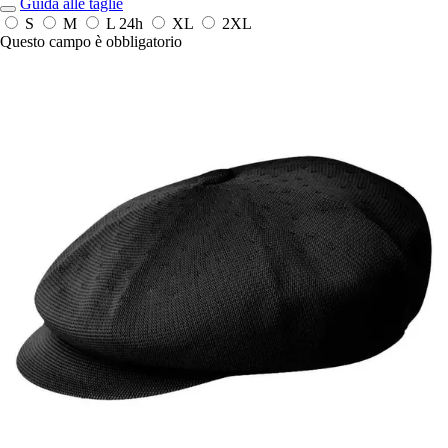
Guida alle taglie
S
M
L
24h
XL
2XL
Questo campo è obbligatorio