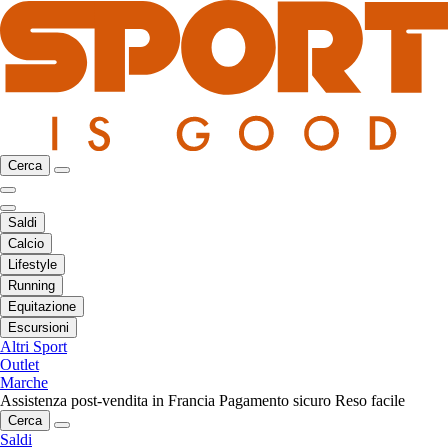
Cerca
Saldi
Calcio
Lifestyle
Running
Equitazione
Escursioni
Altri Sport
Outlet
Marche
Assistenza post-vendita in Francia
Pagamento sicuro
Reso facile
Cerca
Saldi