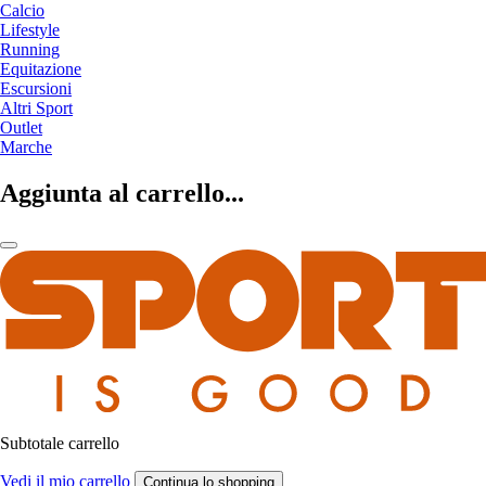
Calcio
Lifestyle
Running
Equitazione
Escursioni
Altri Sport
Outlet
Marche
Aggiunta al carrello...
Subtotale carrello
Vedi il mio carrello
Continua lo shopping