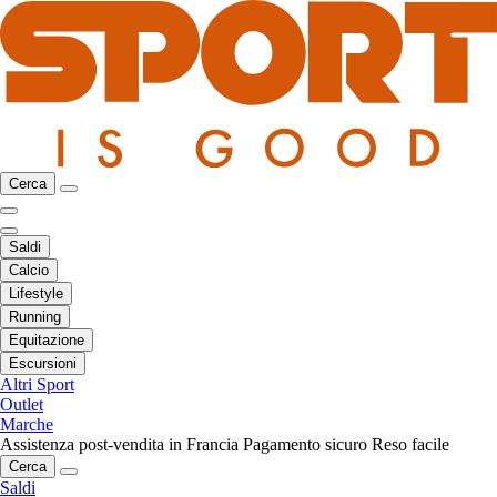
Cerca
Saldi
Calcio
Lifestyle
Running
Equitazione
Escursioni
Altri Sport
Outlet
Marche
Assistenza post-vendita in Francia
Pagamento sicuro
Reso facile
Cerca
Saldi