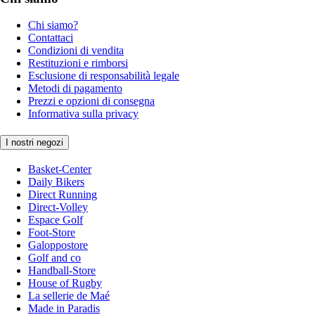
Chi siamo?
Contattaci
Condizioni di vendita
Restituzioni e rimborsi
Esclusione di responsabilità legale
Metodi di pagamento
Prezzi e opzioni di consegna
Informativa sulla privacy
I nostri negozi
Basket-Center
Daily Bikers
Direct Running
Direct-Volley
Espace Golf
Foot-Store
Galoppostore
Golf and co
Handball-Store
House of Rugby
La sellerie de Maé
Made in Paradis