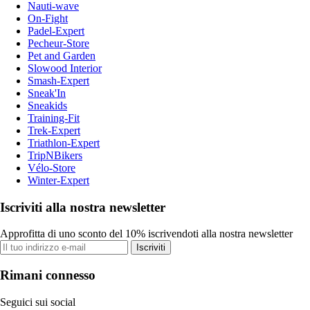
Nauti-wave
On-Fight
Padel-Expert
Pecheur-Store
Pet and Garden
Slowood Interior
Smash-Expert
Sneak'In
Sneakids
Training-Fit
Trek-Expert
Triathlon-Expert
TripNBikers
Vélo-Store
Winter-Expert
Iscriviti alla nostra newsletter
Approfitta di uno sconto del 10% iscrivendoti alla nostra newsletter
Iscriviti
Rimani connesso
Seguici sui social