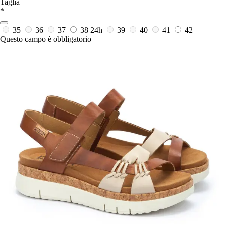
Taglia
*
35
36
37
38
24h
39
40
41
42
Questo campo è obbligatorio