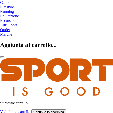
Calcio
Lifestyle
Running
Equitazione
Escursioni
Altri Sport
Outlet
Marche
Aggiunta al carrello...
Subtotale carrello
Vedi il mio carrello
Continua lo shopping