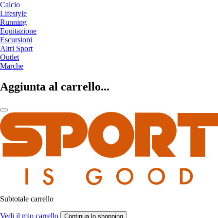
Calcio
Lifestyle
Running
Equitazione
Escursioni
Altri Sport
Outlet
Marche
Aggiunta al carrello...
Subtotale carrello
Vedi il mio carrello
Continua lo shopping