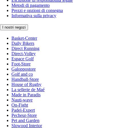
Esclusione di responsabilità legale
Metodi di pagamento
Prezzi e opzioni di consegna
Informativa sulla privacy
I nostri negozi
Basket-Center
Daily Bikers
Direct Running
Direct-Volley
Espace Golf
Foot-Store
Galoppostore
Golf and co
Handball-Store
House of Rugby
La sellerie de Maé
Made in Paradis
Nauti-wave
On-Fight
Padel-Expert
Pecheur-Store
Pet and Garden
Slowood Interior