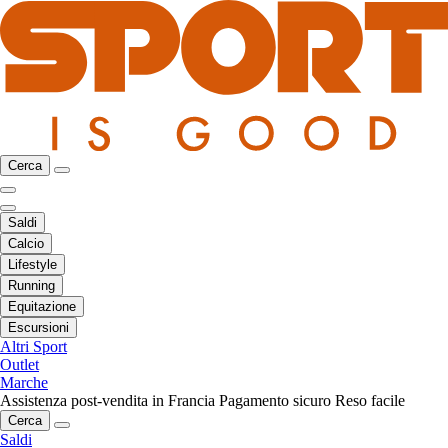
Cerca
Saldi
Calcio
Lifestyle
Running
Equitazione
Escursioni
Altri Sport
Outlet
Marche
Assistenza post-vendita in Francia
Pagamento sicuro
Reso facile
Cerca
Saldi