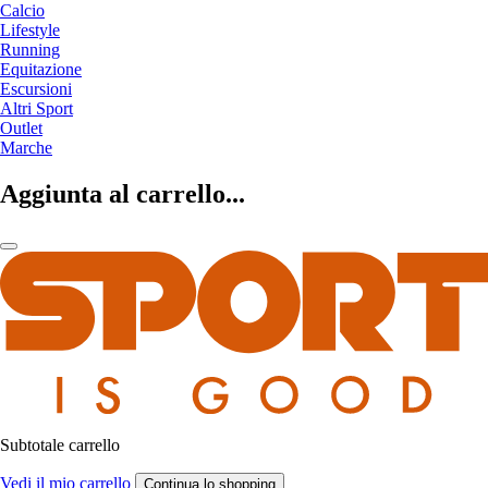
Calcio
Lifestyle
Running
Equitazione
Escursioni
Altri Sport
Outlet
Marche
Aggiunta al carrello...
Subtotale carrello
Vedi il mio carrello
Continua lo shopping