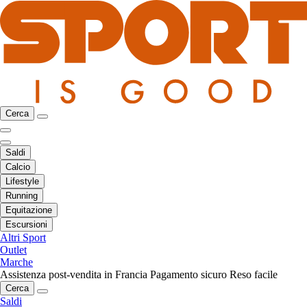
Cerca
Saldi
Calcio
Lifestyle
Running
Equitazione
Escursioni
Altri Sport
Outlet
Marche
Assistenza post-vendita in Francia
Pagamento sicuro
Reso facile
Cerca
Saldi