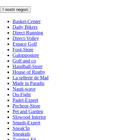
I nostri negozi
Basket-Center
Daily Bikers
Direct Running
Direct-Volley
Espace Golf
Foot-Store
Galoppostore
Golf and co
Handball-Store
House of Rugby
La sellerie de Maé
Made in Paradis
Nauti-wave
On-Fight
Padel-Expert
Pecheur-Store
Pet and Garden
Slowood Interior
Smash-Expert
Sneak'In
Sneakids
Training-Fit