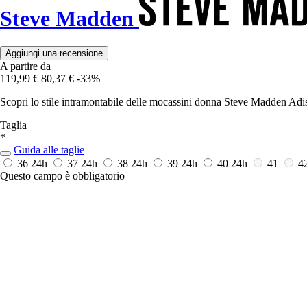
Steve Madden
Aggiungi una recensione
A partire da
119,99 €
80,37 €
-33%
Scopri lo stile intramontabile delle mocassini donna Steve Madden Adiso
Taglia
*
Guida alle taglie
36
24h
37
24h
38
24h
39
24h
40
24h
41
4
Questo campo è obbligatorio