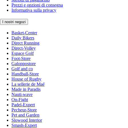
Prezzi e opzioni di consegna
Informativa sulla privacy
I nostri negozi
Basket-Center
Daily Bikers
Direct Running
Direct-Volley
Espace Golf
Foot-Store
Galoppostore
Golf and co
Handball-Store
House of Rugby
La sellerie de Maé
Made in Paradis
Nauti-wave
On-Fight
Padel-Expert
Pecheur-Store
Pet and Garden
Slowood Interior
Smash-Expert