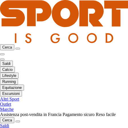
Cerca
Saldi
Calcio
Lifestyle
Running
Equitazione
Escursioni
Altri Sport
Outlet
Marche
Assistenza post-vendita in Francia
Pagamento sicuro
Reso facile
Cerca
Saldi