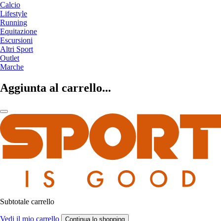
Calcio
Lifestyle
Running
Equitazione
Escursioni
Altri Sport
Outlet
Marche
Aggiunta al carrello...
Subtotale carrello
Vedi il mio carrello
Continua lo shopping