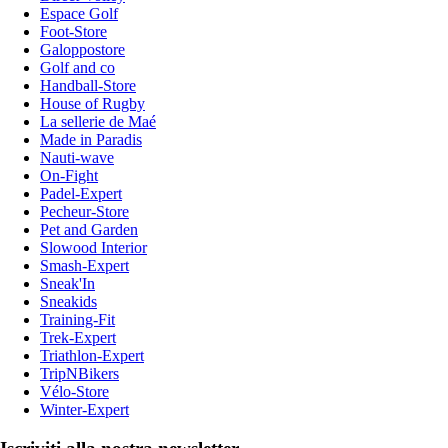
Espace Golf
Foot-Store
Galoppostore
Golf and co
Handball-Store
House of Rugby
La sellerie de Maé
Made in Paradis
Nauti-wave
On-Fight
Padel-Expert
Pecheur-Store
Pet and Garden
Slowood Interior
Smash-Expert
Sneak'In
Sneakids
Training-Fit
Trek-Expert
Triathlon-Expert
TripNBikers
Vélo-Store
Winter-Expert