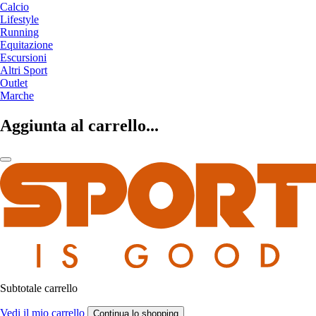
Calcio
Lifestyle
Running
Equitazione
Escursioni
Altri Sport
Outlet
Marche
Aggiunta al carrello...
Subtotale carrello
Vedi il mio carrello
Continua lo shopping