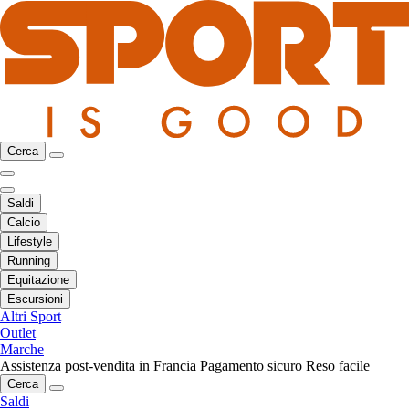
Cerca
Saldi
Calcio
Lifestyle
Running
Equitazione
Escursioni
Altri Sport
Outlet
Marche
Assistenza post-vendita in Francia
Pagamento sicuro
Reso facile
Cerca
Saldi