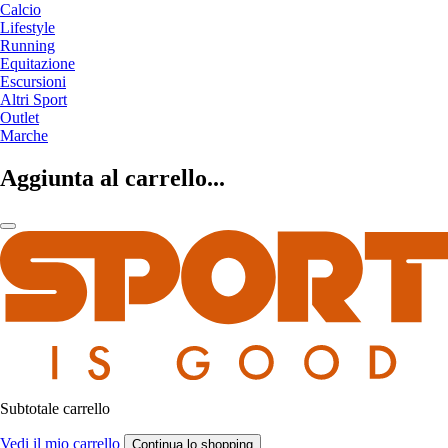
Calcio
Lifestyle
Running
Equitazione
Escursioni
Altri Sport
Outlet
Marche
Aggiunta al carrello...
Subtotale carrello
Vedi il mio carrello
Continua lo shopping