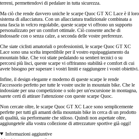
terreni, permettendovi di pedalare in tutta sicurezza.
Ma ciò che rende davvero uniche le scarpe Quoc GT XC Lace è il loro
sistema di allacciatura. Con un allacciatura tradizionale combinata a
una fascia in velcro regolabile, queste scarpe vi offrono un supporto
personalizzato per un comfort ottimale. Ciò consente anche di
indossarle con o senza calze, a seconda delle vostre preferenze.
Che siate ciclisti amatoriali o professionisti, le scarpe Quoc GT XC
Lace sono una scelta imperdibile per il vostro equipaggiamento da
mountain bike. Che voi stiate pedalando su sentieri tecnici o su
percorsi più lisci, queste scarpe vi offriranno stabilità e comfort di cui
avete bisogno per superare i vostri limiti e raggiungere i vostri obiettivi.
Infine, il design elegante e moderno di queste scarpe le rende
l'accessorio perfetto per tutte le vostre uscite in mountain bike. Che le
indossiate per una competizione o solo per un'escursione in montagna,
sarete certi di attirare l'attenzione con queste scarpe Quoc.
Non cercate oltre, le scarpe Quoc GT XC Lace sono semplicemente
perfette per tutti gli amanti della mountain bike in cerca di un prodotto
di qualità, sia performante che stiloso. Quindi non aspettate oltre,
aggiungetele alla vostra collezione di attrezzature sportive già oggi!
Informazioni aggiuntive