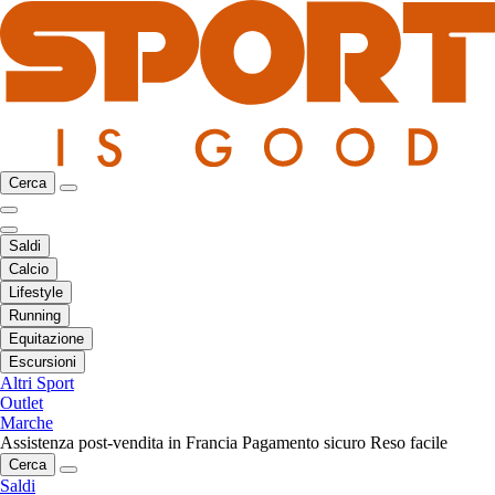
Cerca
Saldi
Calcio
Lifestyle
Running
Equitazione
Escursioni
Altri Sport
Outlet
Marche
Assistenza post-vendita in Francia
Pagamento sicuro
Reso facile
Cerca
Saldi