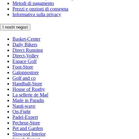
Metodi di pagamento
Prezzi e opzioni di consegna
Informativa sulla privacy
I nostri negozi
Basket-Center
Daily Bikers
Direct Running
Direct-Volley
Espace Golf
Foot-Store
Galoppostore
Golf and co
Handball-Store
House of Rugby
La sellerie de Maé
Made in Paradis
Nauti-wave
On-Fight
Padel-Expert
Pecheur-Store
Pet and Garden
Slowood Interior