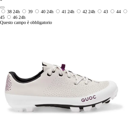
*
38
24h
39
40
24h
41
24h
42
24h
43
44
45
46
24h
Questo campo è obbligatorio