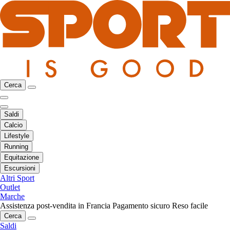
Cerca
Saldi
Calcio
Lifestyle
Running
Equitazione
Escursioni
Altri Sport
Outlet
Marche
Assistenza post-vendita in Francia
Pagamento sicuro
Reso facile
Cerca
Saldi