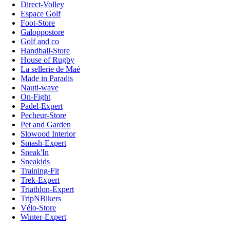
Direct-Volley
Espace Golf
Foot-Store
Galoppostore
Golf and co
Handball-Store
House of Rugby
La sellerie de Maé
Made in Paradis
Nauti-wave
On-Fight
Padel-Expert
Pecheur-Store
Pet and Garden
Slowood Interior
Smash-Expert
Sneak'In
Sneakids
Training-Fit
Trek-Expert
Triathlon-Expert
TripNBikers
Vélo-Store
Winter-Expert