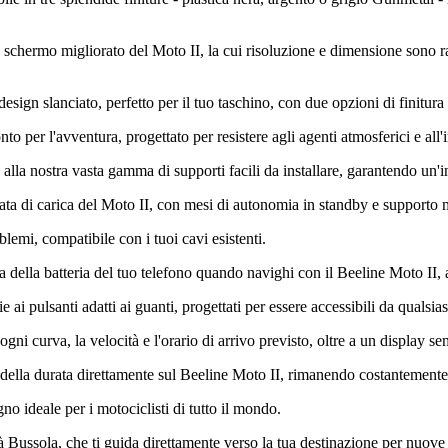
 schermo migliorato del Moto II, la cui risoluzione e dimensione sono ra
sign slanciato, perfetto per il tuo taschino, con due opzioni di finitura p
to per l'avventura, progettato per resistere agli agenti atmosferici e all'
 alla nostra vasta gamma di supporti facili da installare, garantendo un'i
urata di carica del Moto II, con mesi di autonomia in standby e supporto
emi, compatibile con i tuoi cavi esistenti.
ata della batteria del tuo telefono quando navighi con il Beeline Moto II
 ai pulsanti adatti ai guanti, progettati per essere accessibili da qualsi
gni curva, la velocità e l'orario di arrivo previsto, oltre a un display se
 e della durata direttamente sul Beeline Moto II, rimanendo costantement
o ideale per i motociclisti di tutto il mondo.
tà Bussola, che ti guida direttamente verso la tua destinazione per nuove