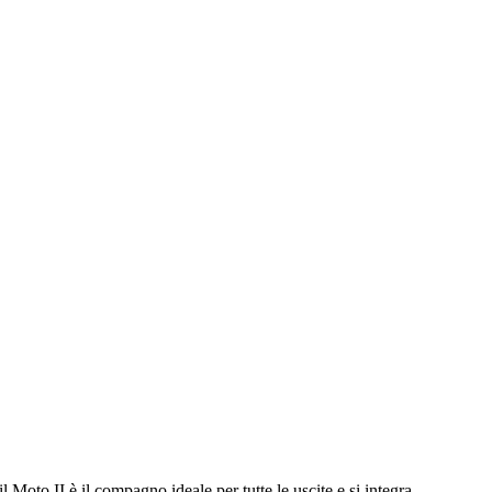
l Moto II è il compagno ideale per tutte le uscite e si integra