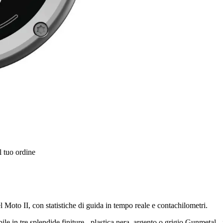
l tuo ordine
 Moto II, con statistiche di guida in tempo reale e contachilometri.
le in tre splendide finiture - plastica nera, argento o grigio Gunmetal - i