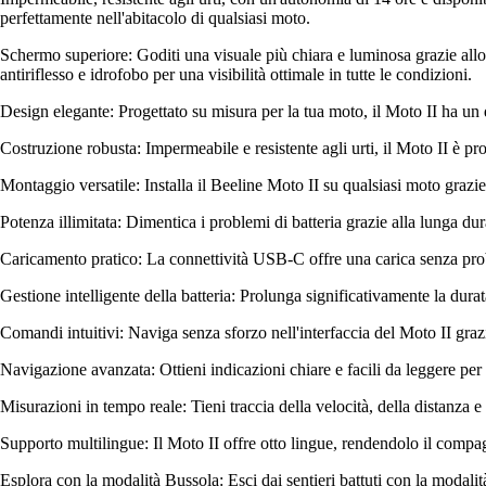
perfettamente nell'abitacolo di qualsiasi moto.
Schermo superiore: Goditi una visuale più chiara e luminosa grazie allo
antiriflesso e idrofobo per una visibilità ottimale in tutte le condizioni.
Design elegante: Progettato su misura per la tua moto, il Moto II ha un de
Costruzione robusta: Impermeabile e resistente agli urti, il Moto II è pron
Montaggio versatile: Installa il Beeline Moto II su qualsiasi moto grazie
Potenza illimitata: Dimentica i problemi di batteria grazie alla lunga d
Caricamento pratico: La connettività USB-C offre una carica senza probl
Gestione intelligente della batteria: Prolunga significativamente la dur
Comandi intuitivi: Naviga senza sforzo nell'interfaccia del Moto II grazie
Navigazione avanzata: Ottieni indicazioni chiare e facili da leggere per o
Misurazioni in tempo reale: Tieni traccia della velocità, della distanza
Supporto multilingue: Il Moto II offre otto lingue, rendendolo il compagn
Esplora con la modalità Bussola: Esci dai sentieri battuti con la modali