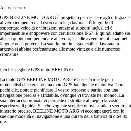
A cosa serve?
GPS BEELINE MOTO ARG è progettato per resistere agli urti grazie
al vetro temperato e alla scocca in lega lavorata. È in grado di
sopportare velocità e vibrazioni grazie ai supporti inclusi ed è
impermeabile e antipolvere con certificazione IP67. È quindi adatto sia
all'uso quotidiano per andare al lavoro, sia alle avventure off-road nel
fango e nella polvere. La sua finitura in lega metallica lavorata in
argento si abbina perfettamente alle moto vintage e alle numerose
cromature.
Perché scegliere GPS moto BEELINE?
La moto GPS BEELINE MOTO ARG è la scelta ideale per i
motociclisti che cercano una moto GPS intelligente e intuitiva. Con
pochi clic, potrete pianificare il vostro percorso e partire con una
navigazione precisa e affidabile, ovunque vi troviate nel mondo. La
sua interfaccia ordinata vi permette di sfruttare al meglio la vostra
esperienza di guida. Sia che vogliate scoprire nuove strade o seguire un
itinerario preciso, BEELINE MOTO ARG vi accompagnerà con le
sue due modalità di navigazione e una durata della batteria di oltre 30
ore.