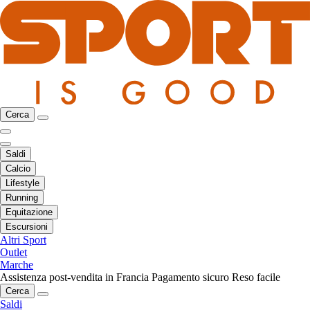
Cerca
Saldi
Calcio
Lifestyle
Running
Equitazione
Escursioni
Altri Sport
Outlet
Marche
Assistenza post-vendita in Francia
Pagamento sicuro
Reso facile
Cerca
Saldi