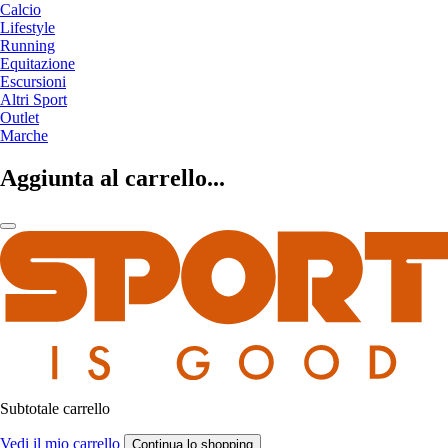
Calcio
Lifestyle
Running
Equitazione
Escursioni
Altri Sport
Outlet
Marche
Aggiunta al carrello...
Subtotale carrello
Vedi il mio carrello
Continua lo shopping