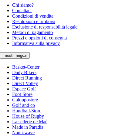
Chi siamo?
Contattaci
Condizioni di vendita
Restituzioni e rimborsi
Esclusione di responsabilità legale
Metodi di pagamento
Prezzi e opzioni di consegna
Informativa sulla privacy
I nostri negozi
Basket-Center
Daily Bikers
Direct Running
Direct-Volley
Espace Golf
Foot-Store
Galoppostore
Golf and co
Handball-Store
House of Rugby
La sellerie de Maé
Made in Paradis
Nauti-wave