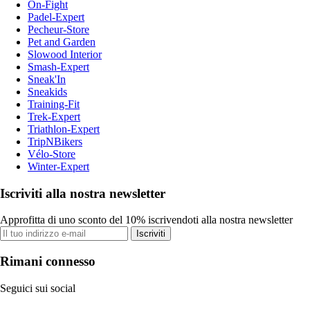
On-Fight
Padel-Expert
Pecheur-Store
Pet and Garden
Slowood Interior
Smash-Expert
Sneak'In
Sneakids
Training-Fit
Trek-Expert
Triathlon-Expert
TripNBikers
Vélo-Store
Winter-Expert
Iscriviti alla nostra newsletter
Approfitta di uno sconto del 10% iscrivendoti alla nostra newsletter
Iscriviti
Rimani connesso
Seguici sui social