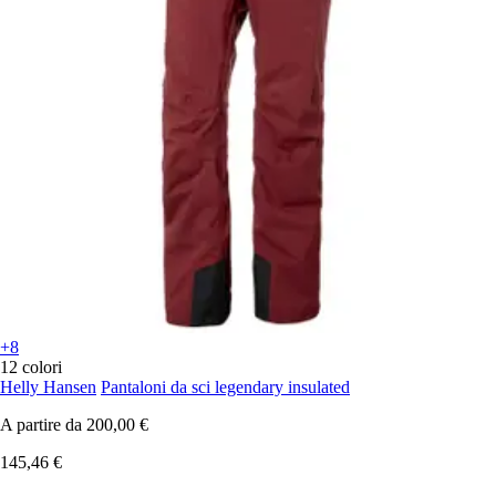
+8
12 colori
Helly Hansen
Pantaloni da sci legendary insulated
A partire da
200,00 €
145,46 €