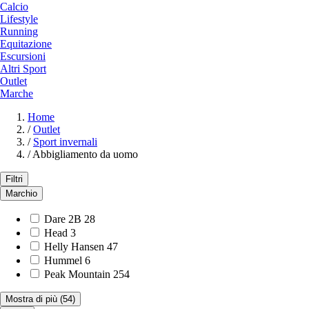
Calcio
Lifestyle
Running
Equitazione
Escursioni
Altri Sport
Outlet
Marche
Home
/
Outlet
/
Sport invernali
/
Abbigliamento da uomo
Filtri
Marchio
Dare 2B
28
Head
3
Helly Hansen
47
Hummel
6
Peak Mountain
254
Mostra di più
(54)