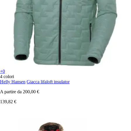
+0
4 colori
Helly Hansen
Giacca lifaloft insulator
A partire da
200,00 €
139,82 €