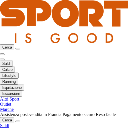
Cerca
Saldi
Calcio
Lifestyle
Running
Equitazione
Escursioni
Altri Sport
Outlet
Marche
Assistenza post-vendita in Francia
Pagamento sicuro
Reso facile
Cerca
Saldi