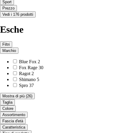
Sport
Prezzo
Vedi i 176 prodotti
Esche
Filtri
Marchio
Blue Fox
2
Fox Rage
30
Ragot
2
Shimano
5
Spro
37
Mostra di più
(26)
Taglia
Colore
Assortimento
Fascia d'età
Caratteristica