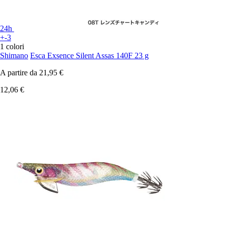
24h
+-3
1 colori
Shimano
Esca Exsence Silent Assas 140F 23 g
A partire da
21,95 €
12,06 €