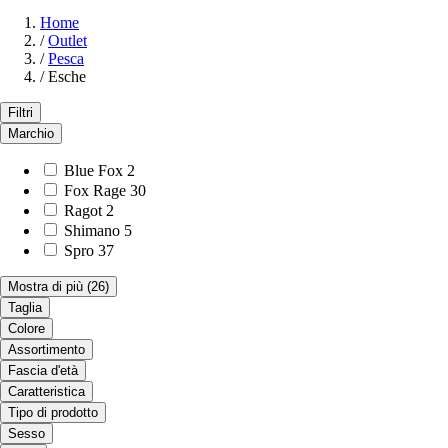
Home
/
Outlet
/
Pesca
/
Esche
Filtri
Marchio
Blue Fox
2
Fox Rage
30
Ragot
2
Shimano
5
Spro
37
Mostra di più
(26)
Taglia
Colore
Assortimento
Fascia d'età
Caratteristica
Tipo di prodotto
Sesso