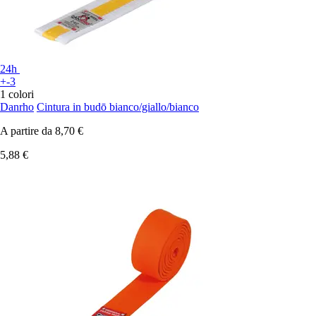
24h
+-3
1 colori
Danrho
Cintura in budō bianco/giallo/bianco
A partire da
8,70 €
5,88 €