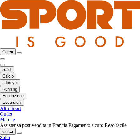
Cerca
Saldi
Calcio
Lifestyle
Running
Equitazione
Escursioni
Altri Sport
Outlet
Marche
Assistenza post-vendita in Francia
Pagamento sicuro
Reso facile
Cerca
Saldi