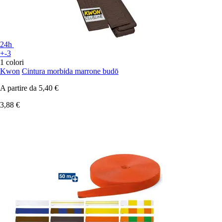
24h
+-3
1 colori
Kwon
Cintura morbida marrone budō
A partire da
5,40 €
3,88 €