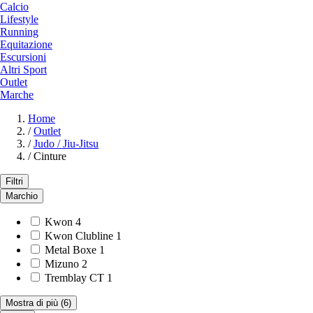
Calcio
Lifestyle
Running
Equitazione
Escursioni
Altri Sport
Outlet
Marche
Home
/
Outlet
/
Judo / Jiu-Jitsu
/
Cinture
Filtri
Marchio
Kwon
4
Kwon Clubline
1
Metal Boxe
1
Mizuno
2
Tremblay CT
1
Mostra di più
(6)