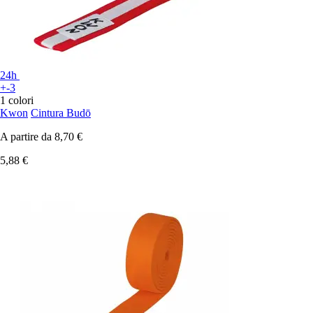
24h
+-3
1 colori
Kwon
Cintura Budō
A partire da
8,70 €
5,88 €