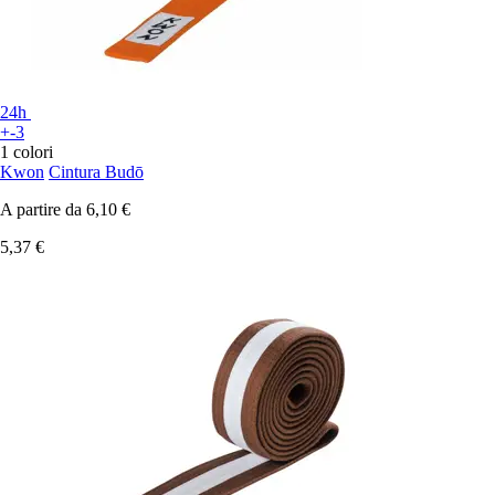
24h
+-3
1 colori
Kwon
Cintura Budō
A partire da
6,10 €
5,37 €