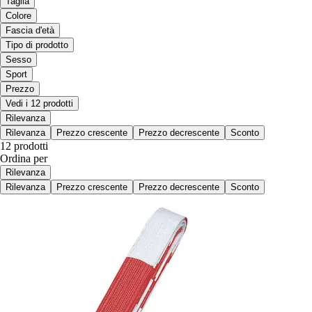
Taglia
Colore
Fascia d'età
Tipo di prodotto
Sesso
Sport
Prezzo
Vedi i 12 prodotti
Rilevanza
Rilevanza
Prezzo crescente
Prezzo decrescente
Sconto
12 prodotti
Ordina per
Rilevanza
Rilevanza
Prezzo crescente
Prezzo decrescente
Sconto