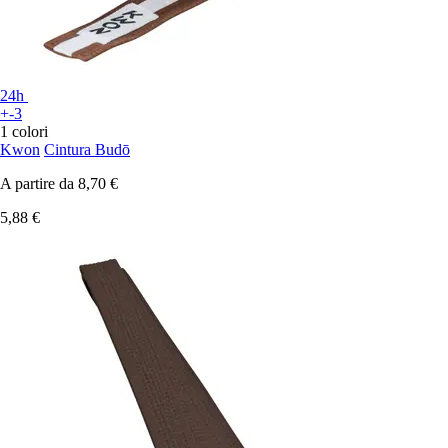
24h
+-3
1 colori
Kwon
Cintura Budō
A partire da
8,70 €
5,88 €