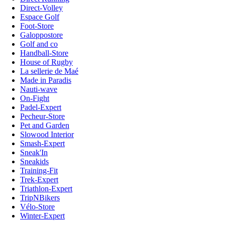
Direct-Volley
Espace Golf
Foot-Store
Galoppostore
Golf and co
Handball-Store
House of Rugby
La sellerie de Maé
Made in Paradis
Nauti-wave
On-Fight
Padel-Expert
Pecheur-Store
Pet and Garden
Slowood Interior
Smash-Expert
Sneak'In
Sneakids
Training-Fit
Trek-Expert
Triathlon-Expert
TripNBikers
Vélo-Store
Winter-Expert