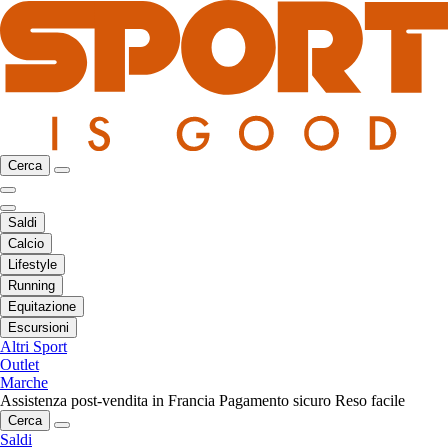
Cerca
Saldi
Calcio
Lifestyle
Running
Equitazione
Escursioni
Altri Sport
Outlet
Marche
Assistenza post-vendita in Francia
Pagamento sicuro
Reso facile
Cerca
Saldi