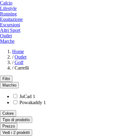
Calcio
Lifestyle
Running
Equitazione
Escursioni
Altri Sport
Outlet
Marche
Home
/
Outlet
/
Golf
/
Carrelli
Filtri
Marchio
JuCad
1
Powakaddy
1
Colore
Tipo di prodotto
Prezzo
Vedi i 2 prodotti