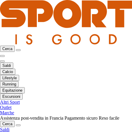
Cerca
Saldi
Calcio
Lifestyle
Running
Equitazione
Escursioni
Altri Sport
Outlet
Marche
Assistenza post-vendita in Francia
Pagamento sicuro
Reso facile
Cerca
Saldi