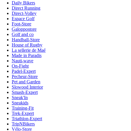
Daily Bikers
Direct Running
Direct-Volley
Espace Golf
Foot-Store
Galoppostore
Golf and co
Handball-Store
House of Rugby
La sellerie de Maé
Made in Paradis
Nauti-wave
On-Fight
Padel-Expert
Pecheur-Store
Pet and Garden
Slowood Interior
Smash-Expert
Sneak'In
Sneakids
Training-Fit
Trek-Expert
Triathlon-Expert
TripNBikers
Vélo-Store