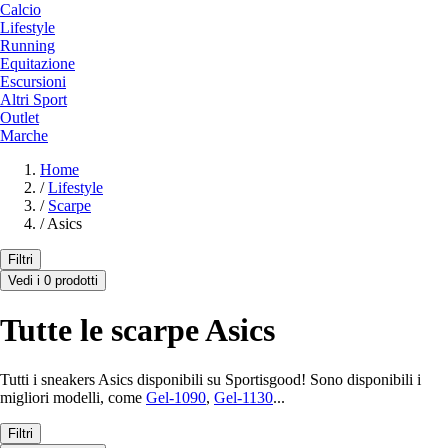
Calcio
Lifestyle
Running
Equitazione
Escursioni
Altri Sport
Outlet
Marche
Home
/
Lifestyle
/
Scarpe
/
Asics
Filtri
Vedi i 0 prodotti
Tutte le scarpe Asics
Tutti i sneakers Asics disponibili su Sportisgood! Sono disponibili i
migliori modelli, come
Gel-1090
,
Gel-1130
...
Filtri