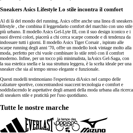
Sneakers Asics Lifestyle Lo stile incontra il comfort
Al di là del mondo del running, Asics offre anche una linea di sneakers
lifestyle , che combina il leggendario comfort del marchio con uno stile
più urbano. Il modello Asics Gel-Lyte III, con il suo design iconico e i
suoi diversi colori, piacerà a chi cerca scarpe comode e di tendenza da
indossare tutti i giorni. Il modello Asics Tiger Corsair , ispirato alle
scarpe running degli anni '70, offre un modello look vintage molto alla
moda, perfetto per chi vuole combinare lo stile retrò con il comfort
moderno. Infine, per un tocco più minimalista, laAsics Gel-Saga, con
la sua estetica snella e la sua struttura leggera, è la scelta ideale per una
sneaker che sia al tempo stesso elegante e funzionale.
Questi modelli testimoniano l'esperienza diAsics nel campo delle
calzature sportive, concentrandosi suaccent tecnologia e comfort e
soddisfacendo le aspettative degli amanti della moda urbana alla ricerca
di sneakers stile e praticità per l'uso quotidiano.
Tutte le nostre marche