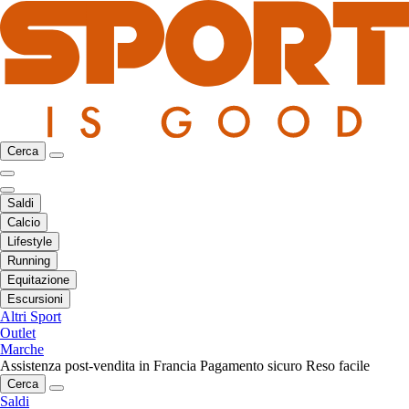
Cerca
Saldi
Calcio
Lifestyle
Running
Equitazione
Escursioni
Altri Sport
Outlet
Marche
Assistenza post-vendita in Francia
Pagamento sicuro
Reso facile
Cerca
Saldi