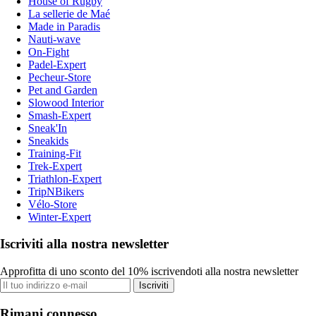
House of Rugby
La sellerie de Maé
Made in Paradis
Nauti-wave
On-Fight
Padel-Expert
Pecheur-Store
Pet and Garden
Slowood Interior
Smash-Expert
Sneak'In
Sneakids
Training-Fit
Trek-Expert
Triathlon-Expert
TripNBikers
Vélo-Store
Winter-Expert
Iscriviti alla nostra newsletter
Approfitta di uno sconto del 10% iscrivendoti alla nostra newsletter
Iscriviti
Rimani connesso