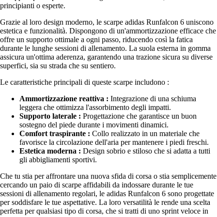
principianti o esperte.
Grazie al loro design moderno, le scarpe adidas Runfalcon 6 uniscono
estetica e funzionalità. Dispongono di un'ammortizzazione efficace che
offre un supporto ottimale a ogni passo, riducendo così la fatica
durante le lunghe sessioni di allenamento. La suola esterna in gomma
assicura un'ottima aderenza, garantendo una trazione sicura su diverse
superfici, sia su strada che su sentiero.
Le caratteristiche principali di queste scarpe includono :
Ammortizzazione reattiva :
Integrazione di una schiuma
leggera che ottimizza l'assorbimento degli impatti.
Supporto laterale :
Progettazione che garantisce un buon
sostegno del piede durante i movimenti dinamici.
Comfort traspirante :
Collo realizzato in un materiale che
favorisce la circolazione dell'aria per mantenere i piedi freschi.
Estetica moderna :
Design sobrio e stiloso che si adatta a tutti
gli abbigliamenti sportivi.
Che tu stia per affrontare una nuova sfida di corsa o stia semplicemente
cercando un paio di scarpe affidabili da indossare durante le tue
sessioni di allenamento regolari, le adidas Runfalcon 6 sono progettate
per soddisfare le tue aspettative. La loro versatilità le rende una scelta
perfetta per qualsiasi tipo di corsa, che si tratti di uno sprint veloce in