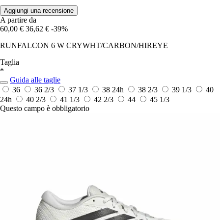
Aggiungi una recensione
A partire da
60,00 €
36,62 €
-39%
RUNFALCON 6 W CRYWHT/CARBON/HIREYE
Taglia
*
Guida alle taglie
36
36 2/3
37 1/3
38
24h
38 2/3
39 1/3
40
24h
40 2/3
41 1/3
42 2/3
44
45 1/3
Questo campo è obbligatorio