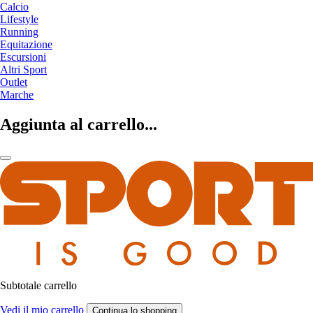
Calcio
Lifestyle
Running
Equitazione
Escursioni
Altri Sport
Outlet
Marche
Aggiunta al carrello...
Subtotale carrello
Vedi il mio carrello
Continua lo shopping